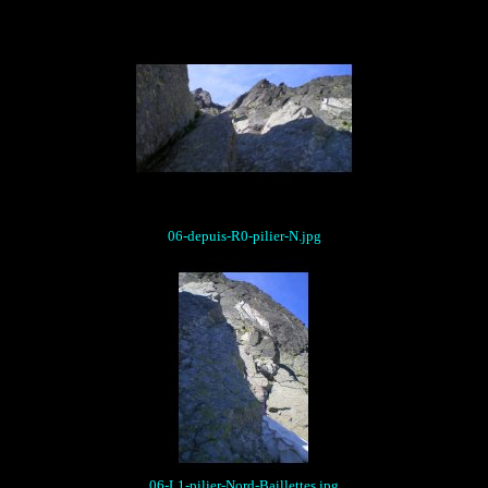
06-depuis-R0-pilier-N.jpg
06-L1-pilier-Nord-Baillettes.jpg