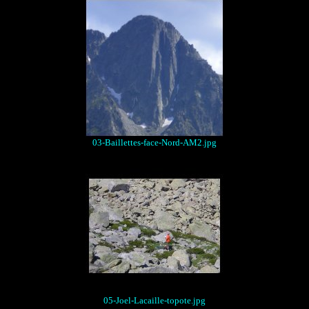
03-Baillettes-face-Nord-AM2.jpg
05-Joel-Lacaille-topote.jpg