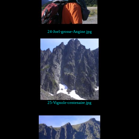
24-Joel-grosse-Angine.jpg
25-Vignole-centenaire.jpg