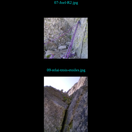
07-Joel-R2.jpg
09-relai-trois-etoiles.jpg