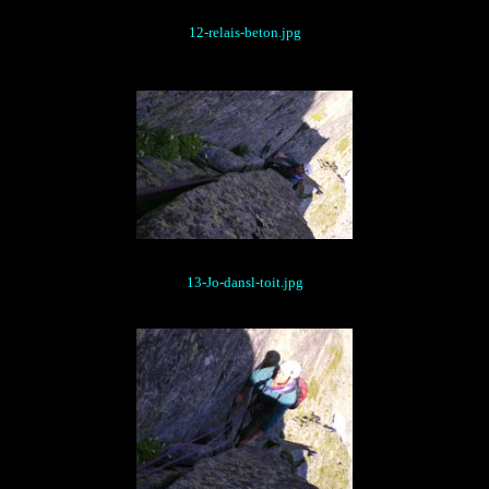
12-relais-beton.jpg
13-Jo-dansl-toit.jpg