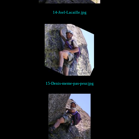
14-Joel-Lacaille.jpg
15-Denis-meme-pas-peur.jpg