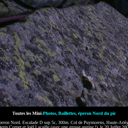
Toutes les Mini-
Photos, Baillettes, éperon Nord du pic
 éperon Nord. Escalade D sup 5c, 300m. Col de Puymorens, Haute-Ariè
enis Corpet et Joël Lacaille (avec une grosse angine !), le 20 Juillet 20