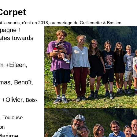
Corpet
t la souris, c'est en 2018, au mariage de Guillemette & Bastien
pagne !
ates towards
m +Eileen
,
mas, Benoît,
+Olivier
, Bois-
, Toulouse
on
Maxime