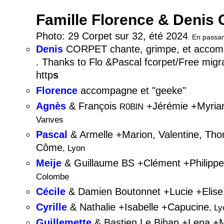
Famille Florence & Denis 
Photo: 29 Corpet sur 32, été 2024
. En passan
Denis
CORPET chante, grimpe, et accom
. Thanks to Flo &Pascal fcorpet/Free migr
http
s
Florence
accompagne et "geeke"
Agnès
& François
+Jérémie +Myria
R0BlN
Vanves
Pascal
& Armelle +Marion, Valentine, Tho
Côme
, Lyon
Meije
& Guillaume BS +Clément +Philippe 
Colombe
Cécile
& Damien Boutonnet +Lucie +Elise
Cyrille
& Nathalie +Isabelle +Capucine
, Ly
Guillemette
& Bastien Le Bihan +Lena +