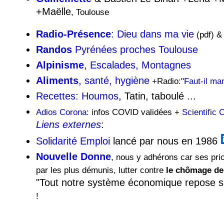
+Maëlle
, Toulouse
Radio-Présence
: Dieu dans ma vie
(pdf) 
Randos
Pyrénées proches Toulouse
Alpinisme
, Escalades, Montagnes
Aliments
, santé, hygiène
+Radio:"
Faut-il ma
Recettes: Houmos
, Tatin, taboulé ...
Adios Corona
: infos COVID validées +
Scientific
Liens externes
:
Solidarité Emploi
lancé par nous en 1986
Nouvelle Donne
, nous y adhérons car ses pri
par les plus démunis, lutter contre
le chômage d
"Tout notre système économique repose sur
!