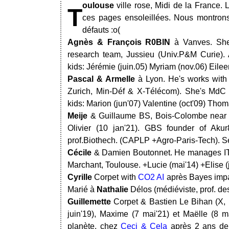
oulouse
ville rose, Midi de la France. 
T
ces pages ensoleillées. Nous montrons
défauts :o(
Agnès & François R0BlN
à Vanves. She
research team, Jussieu (Univ.P&M Curie). 
kids: Jérémie (juin.05) Myriam (nov.06) Eile
Pascal & Armelle
à Lyon. He's works wit
Zurich, Min-Déf & X-Télécom). She's MdC 
kids: Marion (jun'07) Valentine (oct'09) Tho
Meije
& Guillaume BS, Bois-Colombe near Pa
Olivier (10 jan'21). GBS founder of Aku
prof.Biothech. (CAPLP +Agro-Paris-Tech). 
Cécile
& Damien Boutonnet. He manages IT 
Marchant, Toulouse. +Lucie (mai'14) +Elise (j
Cyrille
Corpet with
CO2 AI
après Bayes impa
Marié à
Nathalie
Délos (médiéviste, prof. de
Guillemette
Corpet & Bastien Le Bihan (X, D
juin'19), Maxime (7 mai'21) et Maëlle (8 
planète, chez
Ceci & Cela
après 2 ans de 