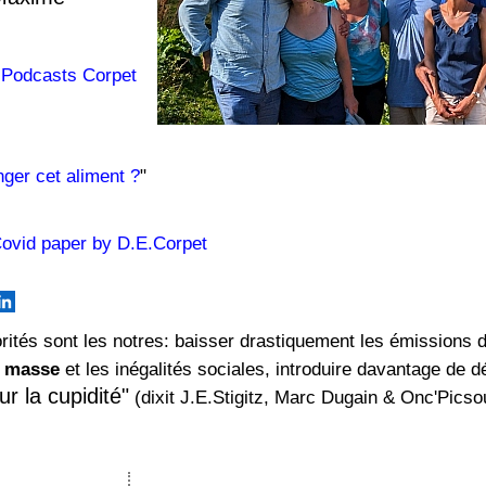
&
Podcasts Corpet
nger cet aliment ?
"
 Covid paper by D.E.Corpet
orités sont les notres: baisser drastiquement les émissions 
e masse
et les inégalités sociales, introduire davantage de d
 la cupidité"
(dixit J.E.Stigitz, Marc Dugain & Onc'Pics