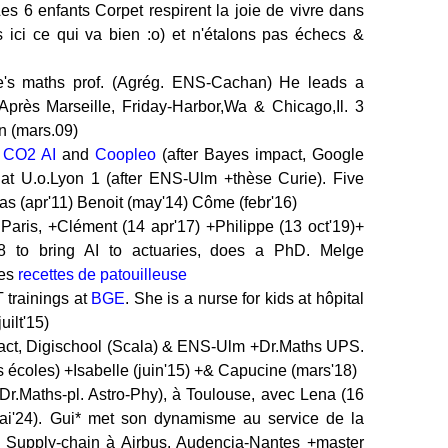
Les 6 enfants Corpet respirent la joie de vivre dans
 ici ce qui va bien :o) et n'étalons pas échecs &
's maths prof. (Agrég. ENS-Cachan) He leads a
Après Marseille, Friday-Harbor,Wa & Chicago,Il. 3
en (mars.09)
h
CO2 AI
and
Coopleo
(after Bayes impact, Google
at U.o.Lyon 1 (after ENS-Ulm +thèse Curie). Five
mas (apr'11) Benoit (may'14) Côme (febr'16)
ris, +Clément (14 apr'17) +Philippe (13 oct'19)+
r8 to bring AI to actuaries, does a PhD. Melge
Ses
recettes de patouilleuse
trainings at
BGE
. She is a nurse for kids at hôpital
uilt'15)
ct, Digischool (Scala) & ENS-Ulm +Dr.Maths UPS.
s écoles) +Isabelle (juin'15) +& Capucine (mars'18)
r.Maths-pl. Astro-Phy), à Toulouse, avec Lena (16
mai'24). Gui* met son dynamisme au service de la
Supply-chain à Airbus. Audencia-Nantes +master