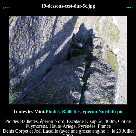
19-dessous-cest-dur-5c.jpg
prev
next
Toutes les Mini-
Photos, Baillettes, éperon Nord du pic
Pic des Baillettes, éperon Nord. Escalade D sup 5c, 300m. Col de
Puymorens, Haute-Ariège, Pyrénées, France
Denis Corpet et Joël Lacaille (avec une grosse angine !), le 20 Juillet
2009