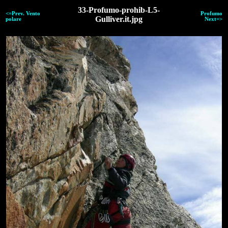
33-Profumo-prohib-L5-
<=Prev. Vento
Profumo
Gulliver.it.jpg
polare
Next=>