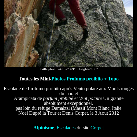
Taille photo width="569" x height="800"
Toutes les Mini-
Photos Profumo proibito + Topo
Escalade de Profumo proibito après Vento polare aux Monts rouges
du Triolet
Arampicata de
parfum prohibé
et
Vent polaire
Un granite
absolument exceptionnel,
pas loin du refuge Damalzzi (Massif Mont Blanc, Italie
Noël Dupré la Tour et Denis Corpet, le 3 Aout 2012
Alpinisme
,
Escalades
du site
Corpet