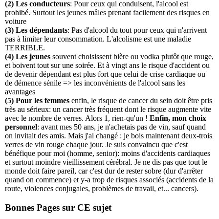
(2) Les conducteurs
: Pour ceux qui conduisent, l'alcool est
prohibé. Surtout les jeunes mâles prenant facilement des risques en
voiture
(3) Les dépendants
: Pas d'alcool du tout pour ceux qui n'arrivent
pas à limiter leur consommation. L'alcolisme est une maladie
TERRIBLE.
(4) Les jeunes
souvent choisissent bière ou vodka plutôt que rouge,
et boivent tout sur une soirée. Et à vingt ans le risque d'accident ou
de devenir dépendant est plus fort que celui de crise cardiaque ou
de démence sénile => les inconvénients de l'alcool sans les
avantages
(5) Pour les femmes
enfin, le risque de cancer du sein doit être pris
très au sérieux: un cancer très fréquent dont le risque augmente vite
avec le nombre de verres. Alors 1, rien-qu'un !
Enfin, mon choix
personnel
: avant mes 50 ans, je n'achetais pas de vin, sauf quand
on invitait des amis. Mais j'ai changé : je bois maintenant deux-trois
verres de vin rouge chaque jour. Je suis convaincu que c'est
bénéfique pour moi (homme, senior): moins d'accidents cardiaques
et surtout moindre vieillissement cérébral. Je ne dis pas que tout le
monde doit faire pareil, car c'est dur de rester sobre (dur d'arrêter
quand on commence) et y-a trop de risques associés (accidents de la
route, violences conjugales, problèmes de travail, et... cancers).
Bonnes Pages sur CE sujet