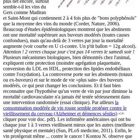
plus net encore, surtout
semble-t-il les vins du
Gers comme Madiran
et Saint-Mont qui contiennent 2 à 4 fois plus de "bons polyphénols"
que la moyenne des vins du monde (Corder, Nature, 2006).
Beaucoup d'études épidémiologiques montrent que les abstinents
ont une mortalité supérieure aux buveurs modérés (toutes causes
confondues), mais qu'au-delà de 3 verres par jour la mortalité
augmente (voir courbe en U ci-contre. Un p'tit ballon = 12g alcool).
Attention ! 2 verres chaque jour c'est pas 14 verres le samedi soir !
Plusieurs mécanismes biologiques, bien démontrés chez l'animal,
expliquent cette protection (moindre agrégation plaquettaire,
conversion du LDL en HDL, protection des lipides endothéliaux
contre l'oxydation). La controverse porte sur les abstinents (totaux
ou ex-buveurs) et sur le mode de vie «plus sain» des buveurs
modérés, ce qui peut changer les conclusions. Et il faut bien
reconnaitre que l'hypothèse qu'un verre de vin par jour diminue la
mortalité cardiovasculaire n'a jamais été testée sérieusement dans
une intervention randomisée (essai clinique). Par ailleurs
la
consommation modérée de vin rouge semble protéger contre le
vieillissement du cerveau (Alzheimer et démences séniles)
<=
cliquer pour voir doc. pdf). Les infirmière américaines qui ont bu
chaque jour 1 à 3 verres vieillissent mieux que les autres (meilleure
santé physique et mentale) (Sun, PLoS medicine, 2011). Enfin, le
vin protégerait même ... contre le cancer ! Kontou N. observe que