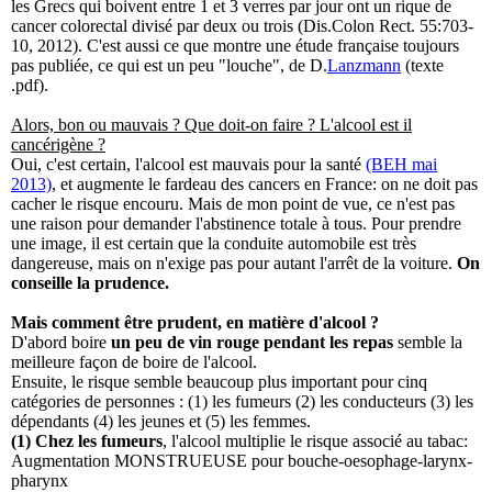
les Grecs qui boivent entre 1 et 3 verres par jour ont un rique de
cancer colorectal divisé par deux ou trois (Dis.Colon Rect. 55:703-
10, 2012). C'est aussi ce que montre une étude française toujours
pas publiée, ce qui est un peu "louche", de D.
Lanzmann
(texte
.pdf).
Alors, bon ou mauvais ? Que doit-on faire ? L'alcool est il
cancérigène ?
Oui, c'est certain, l'alcool est mauvais pour la santé
(BEH mai
2013)
, et augmente le fardeau des cancers en France: on ne doit pas
cacher le risque encouru. Mais de mon point de vue, ce n'est pas
une raison pour demander l'abstinence totale à tous. Pour prendre
une image, il est certain que la conduite automobile est très
dangereuse, mais on n'exige pas pour autant l'arrêt de la voiture.
On
conseille la prudence.
Mais comment être prudent, en matière d'alcool ?
D'abord boire
un peu de vin rouge pendant les repas
semble la
meilleure façon de boire de l'alcool.
Ensuite, le risque semble beaucoup plus important pour cinq
catégories de personnes : (1) les fumeurs (2) les conducteurs (3) les
dépendants (4) les jeunes et (5) les femmes.
(1) Chez les fumeurs
, l'alcool multiplie le risque associé au tabac:
Augmentation MONSTRUEUSE pour bouche-oesophage-larynx-
pharynx