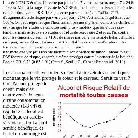
limitée à DEUX études. Un verre par jour, c'est 7 verres par semaine, et 7 x 24%
= 168%. Mais à la page suivante le WCRF donne la méta-analyse de 25 études
cas-témoins avec un RR=1.03 par verre par semaine (soit 7x3%= 21%
d'augmentation de risque par verre par jour): 21% c'est moins inquiétant que
168%. On peut regretter que l'Inca n'aient pas aussi pris en compte ce chiffre: il
est vrai que les études de cohortes sont plus «fiables» que les études cas-
témoins, mais je trouve 25 études ont plus de poids que 2 études. Par contre,
pour les cancers du sein, le +10% de risque par verre me semble hélas difficile à
critiquer, même s'il est, lui aussi, l'extrapollation vers le bas d'études où les
femmes à risque boivent plus d'un verre par jour.
une méta-analyse plus récente montre qu'
en absence de tabac l'alcool n'est
PAS facteur de risque
, et semble même protéger contre le cancer de la bouche:
Pooled OR=0.78 [0.67-0.91] (Petti S., Scully C., Cancer Epidemiol. 2011)
Les associations de viticulteurs citent d'autres études scientifiques
montrant que le vin protège le coeur et le cerveau. Serait-ce vrai ?
Oui, l'alcool protège le
coeur, mais c'est
controversé. Je pense
qu'une consommation
modérée (1-3 v/j) et
régulière d'alcool est
bénéfique en cardio-
vasculaire. Tout alcool
semble bénéfique, et
l'effet du vin rouge est