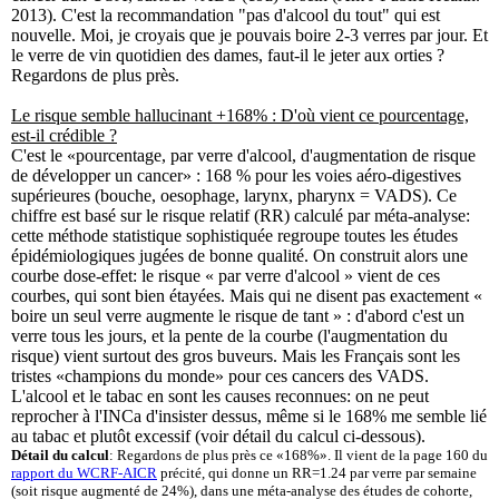
2013). C'est la recommandation "pas d'alcool du tout" qui est
nouvelle. Moi, je croyais que je pouvais boire 2-3 verres par jour. Et
le verre de vin quotidien des dames, faut-il le jeter aux orties ?
Regardons de plus près.
Le risque semble hallucinant +168% : D'où vient ce pourcentage,
est-il crédible ?
C'est le «pourcentage, par verre d'alcool, d'augmentation de risque
de développer un cancer» : 168 % pour les voies aéro-digestives
supérieures (bouche, oesophage, larynx, pharynx = VADS). Ce
chiffre est basé sur le risque relatif (RR) calculé par méta-analyse:
cette méthode statistique sophistiquée regroupe toutes les études
épidémiologiques jugées de bonne qualité. On construit alors une
courbe dose-effet: le risque « par verre d'alcool » vient de ces
courbes, qui sont bien étayées. Mais qui ne disent pas exactement «
boire un seul verre augmente le risque de tant » : d'abord c'est un
verre tous les jours, et la pente de la courbe (l'augmentation du
risque) vient surtout des gros buveurs. Mais les Français sont les
tristes «champions du monde» pour ces cancers des VADS.
L'alcool et le tabac en sont les causes reconnues: on ne peut
reprocher à l'INCa d'insister dessus, même si le 168% me semble lié
au tabac et plutôt excessif (voir détail du calcul ci-dessous).
Détail du calcul
: Regardons de plus près ce «168%». Il vient de la page 160 du
rapport du WCRF-AICR
précité, qui donne un RR=1.24 par verre par semaine
(soit risque augmenté de 24%), dans une méta-analyse des études de cohorte,