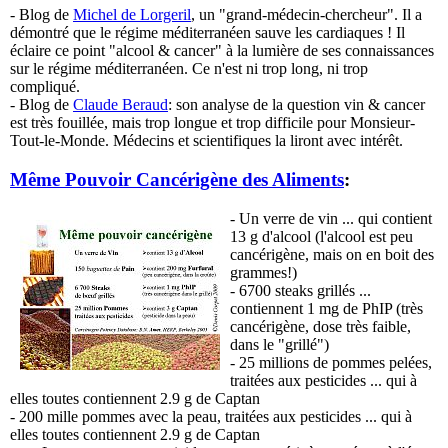
- Blog de
Michel de Lorgeril
, un "grand-médecin-chercheur". Il a
démontré que le régime méditerranéen sauve les cardiaques ! Il
éclaire ce point "alcool & cancer" à la lumière de ses connaissances
sur le régime méditerranéen. Ce n'est ni trop long, ni trop
compliqué.
- Blog de
Claude Beraud
: son analyse de la question vin & cancer
est très fouillée, mais trop longue et trop difficile pour Monsieur-
Tout-le-Monde. Médecins et scientifiques la liront avec intérêt.
Même Pouvoir Cancérigène des Aliments
:
- Un verre de vin ... qui contient
13 g d'alcool (l'alcool est peu
cancérigène, mais on en boit des
grammes!)
- 6700 steaks grillés ...
contiennent 1 mg de PhIP (très
cancérigène, dose très faible,
dans le "grillé")
- 25 millions de pommes pelées,
traitées aux pesticides ... qui à
elles toutes contiennent 2.9 g de Captan
- 200 mille pommes avec la peau, traitées aux pesticides ... qui à
elles toutes contiennent 2.9 g de Captan