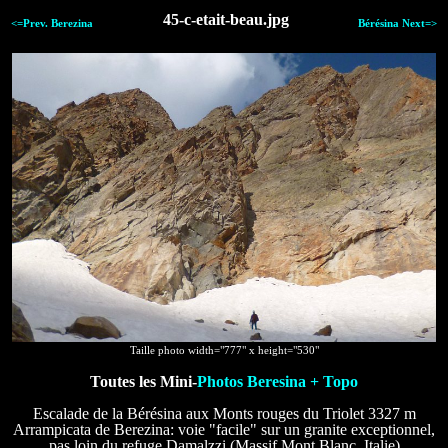
45-c-etait-beau.jpg
<=Prev. Berezina
Bérésina Next=>
Taille photo width="777" x height="530"
Toutes les Mini-
Photos Beresina + Topo
Escalade de la Bérésina aux Monts rouges du Triolet 3327 m
Arrampicata de Berezina: voie "facile" sur un granite exceptionnel,
pas loin du refuge Damalzzi (Massif Mont Blanc, Italie)