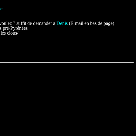
de
voulez ? suffit de demander a
Denis
(E-mail en bas de page)
es pré-Pyrénées
les clous/