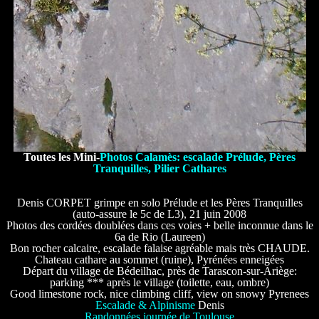
Toutes les Mini-
Photos Calamès: escalade Prélude, Pères
Tranquilles, Pilier Cathares
Denis CORPET grimpe en solo Prélude et les Pères Tranquilles
(auto-assure le 5c de L3), 21 juin 2008
Photos des cordées doublées dans ces voies + belle inconnue dans le
6a de Rio (Laureen)
Bon rocher calcaire, escalade falaise agréable mais très CHAUDE.
Chateau cathare au sommet (ruine), Pyrénées enneigées
Départ du village de Bédeilhac, près de Tarascon-sur-Ariège:
parking *** après le village (toilette, eau, ombre)
Good limestone rock, nice climbing cliff, view on snowy Pyrenees
Escalade & Alpinisme
Denis
Randonnées journée de Toulouse