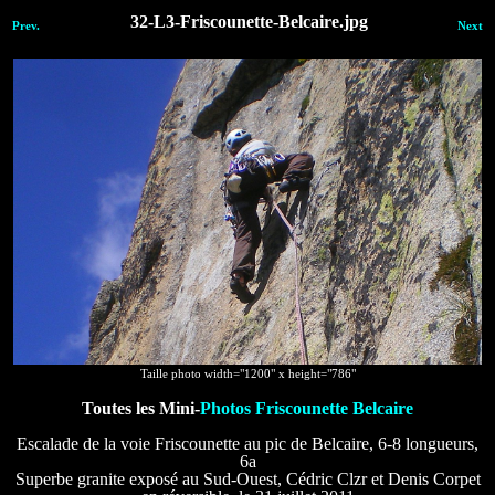
32-L3-Friscounette-Belcaire.jpg
Prev.
Next
Taille photo width="1200" x height="786"
Toutes les Mini-
Photos Friscounette Belcaire
Escalade de la voie Friscounette au pic de Belcaire, 6-8 longueurs,
6a
Superbe granite exposé au Sud-Ouest, Cédric Clzr et Denis Corpet