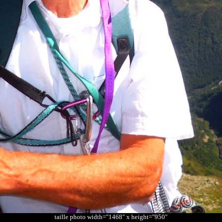
taille photo width="1468" x height="950"