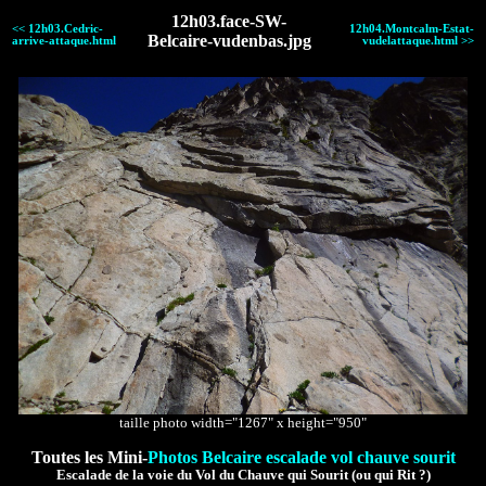
12h03.face-SW-
<< 12h03.Cedric-
12h04.Montcalm-Estat-
Belcaire-vudenbas.jpg
arrive-attaque.html
vudelattaque.html >>
taille photo width="1267" x height="950"
Toutes les Mini-
Photos Belcaire escalade vol chauve sourit
Escalade de la voie du Vol du Chauve qui Sourit (ou qui Rit ?)