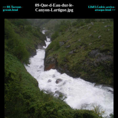
09-Que-d-Eau-dur-le-
<< 08-Torrent-
12h03.Cedric-arrive-
Canyon-Lartigue.jpg
grossit.html
attaque.html >>