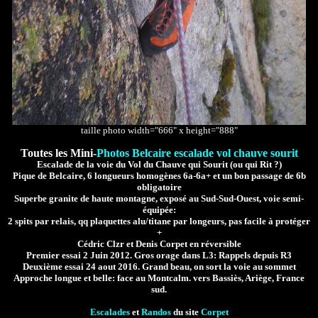
taille photo width="666" x height="888"
Toutes les Mini-
Photos Belcaire escalade vol chauve sourit
Escalade de la voie du Vol du Chauve qui Sourit (ou qui Rit ?)
Pique de Belcaire, 6 longueurs homogènes 6a-6a+ et un bon passage de 6b
obligatoire
Superbe granite de haute montagne, exposé au Sud-Sud-Ouest, voie semi-
équipée:
2 spits par relais, qq plaquettes alu/titane par longeurs, pas facile à protéger
+
Cédric Clzr et Denis Corpet en réversible
Premier essai 2 Juin 2012. Gros orage dans L3: Rappels depuis R3
Deuxième essai 24 aout 2016. Grand beau, on sort la voie au sommet
Approche longue et belle: face au Montcalm. vers Bassiès, Ariège, France
sud.
Escalades
et
Randos
du site
Corpet