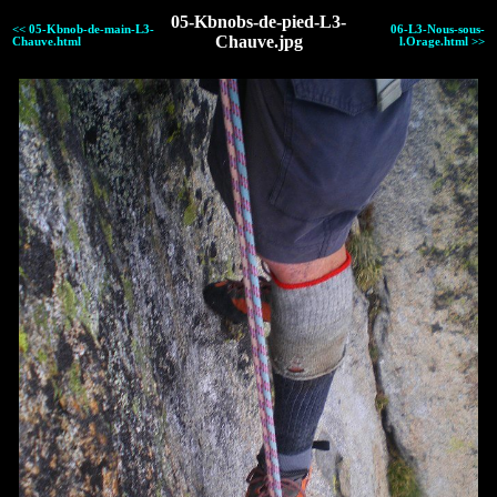
05-Kbnobs-de-pied-L3-
<< 05-Kbnob-de-main-L3-
06-L3-Nous-sous-
Chauve.jpg
Chauve.html
l.Orage.html >>