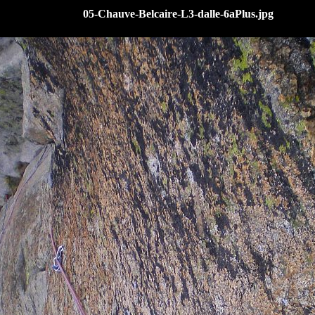
05-Chauve-Belcaire-L3-dalle-6aPlus.jpg