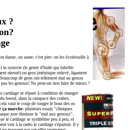
x ?
ion?
age
 danse, on saute, c'est pire: on les écrabouille à
la synovie (le genre d'huile qui lubrifie
ament stressé) ou gros (ménisque enlevé, ligament
ser. Beaucoup de gens ont tellement mal au genou
ne pas les genoux! Ne peut-on rien faire de mieux ?
le cartilage se répare à condition de manger
u du boeuf, dans la carapace des crabes,
 cela vaut le coup de ronger le bout des os
ue ça marche
: plusieurs essais "cliniques
chaque jour diminue le "mal aux genoux".
e le cartilage se synthétise peu à peu, et
voir à la radio le cartilage s'épaissir. Il y
i ne trouvent pas cet effet protecteur: