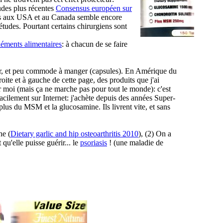
tudes plus récentes
Consensus européen sur
us aux USA et au Canada semble encore
udes. Pourtant certains chirurgiens sont
léments alimentaires
: à chacun de se faire
er, et peu commode à manger (capsules). En Amérique du
ite et à gauche de cette page, des produits que j'ai
our moi (mais ça ne marche pas pour tout le monde): c'est
facilement sur Internet: j'achète depuis des années Super-
lus du MSM et la glucosamine. Ils livrent vite, et sans
he (
Dietary garlic and hip osteoarthritis 2010
), (2) On a
qu'elle puisse guérir... le
psoriasis
! (une maladie de