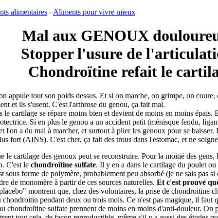
ts alimentaires
-
Aliments pour vivre mieux
Mal aux GENOUX douloureu
Stopper l'usure de l'articulat
Chondroïtine refait le cartil
 on appuie tout son poids dessus. Et si on marche, on grimpe, on coure, on
t et ils s'usent. C'est l'arthrose du genou, ça fait mal.
e cartilage se répare moins bien et devient de moins en moins épais. Et 
protectrice. Si en plus le genou a un accident petit (ménisque fendu, lig
ut, et l'on a du mal à marcher, et surtout à plier les genoux pour se bais
plus fort (AINS). C'est cher, ça fait des trous dans l'estomac, et ne soig
e le cartilage des genoux peut se reconstruire. Pour la moitié des gens, 
n. C'est le
chondroïtine sulfate
. Il y en a dans le cartilage du poulet o
l est sous forme de polymère, probablement peu absorbé (je ne sais pas si
re de monomère à partir de ces sources naturelles.
Et c'est prouvé q
lacebo" montrent que, chez des volontaires, la prise de chondroitine 
 chondroitin pendant deux ou trois mois. Ce n'est pas magique, il faut qu
u chondroïtine sulfate prennent de moins en moins d'anti-douleur. On peut 
ntrent tout cela, de façon reproductible, même s'il y a aussi des études qu