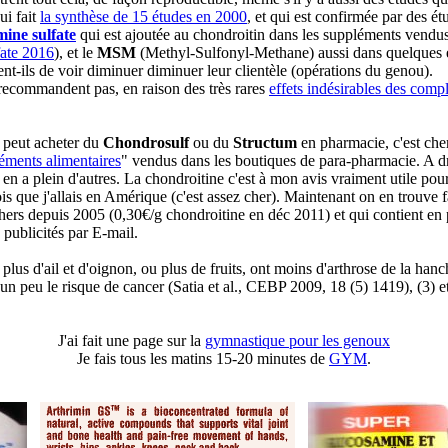
ui fait
la synthèse de 15 études en 2000
, et qui est confirmée par des é
mine sulfate
qui est ajoutée au chondroitin dans les suppléments vend
ate 2016
), et le
MSM
(Methyl-Sulfonyl-Methane) aussi dans quelques ét
ent-ils de voir diminuer diminuer leur clientèle (opérations du genou).
 recommandent pas, en raison des très rares
effets indésirables des comp
 peut acheter du
Chondrosulf
ou du
Structum
en pharmacie, c'est ch
ments alimentaires
" vendus dans les boutiques de para-pharmacie. A dro
 y en a plein d'autres. La chondroitine c'est à mon avis vraiment utile p
is que j'allais en Amérique (c'est assez cher). Maintenant on en trouve 
hers depuis 2005 (0,30€/g chondroitine en déc 2011) et qui contient en p
publicités par E-mail.
plus d'ail et d'oignon, ou plus de fruits, ont moins d'arthrose de la hanc
n peu le risque de cancer (Satia et al., CEBP 2009, 18 (5) 1419), (3) et 
J'ai fait une page sur la
gymnastique pour les genoux
Je fais tous les matins 15-20 minutes de
GYM
.