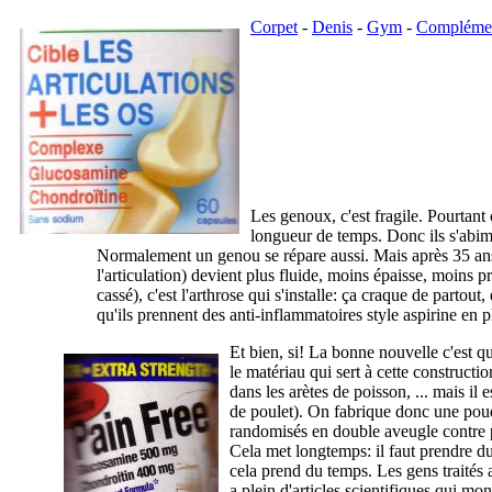
Corpet
-
Denis
-
Gym
-
Complémen
Les genoux, c'est fragile. Pourtant
longueur de temps. Donc ils s'abimen
Normalement un genou se répare aussi. Mais après 35 ans l
l'articulation) devient plus fluide, moins épaisse, moins 
cassé), c'est l'arthrose qui s'installe: ça craque de parto
qu'ils prennent des anti-inflammatoires style aspirine en 
Et bien, si! La bonne nouvelle c'est qu
le matériau qui sert à cette constructio
dans les arètes de poisson, ... mais i
de poulet). On fabrique donc une poud
randomisés en double aveugle contre p
Cela met longtemps: il faut prendre du
cela prend du temps. Les gens traités a
a plein d'articles scientifiques qui mo