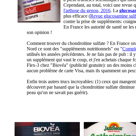
Cependant, au total, voici une revue q
l'arthose du genou, 2016
. La
glucosa
plus efficace (
Revue glucosamine sulf
contre la prise de suppléments: craign
En France les autorité de santé ne les
son opinion !
Comment trouver du chondroïtine sulfate ? En France on
Nord ce sont des "suppléments nutritionnels" ou "
Complé
utilisés les années précédentes. Je ne fais pas de pub : il
un supplément qui vaut le coup, et j'en achetais chaque fo
Flex-3 chez "Biovéa" (publicité gratuite): un des moins c
aucun problème de carte Visa, mais ils spamment un peu: 
Enfin trois autres trucs incroyables: (1) ceux qui mangent 
découvert par hasard que la chondroitine sulfate diminue u
peau qu'on ne savait pas guérir).