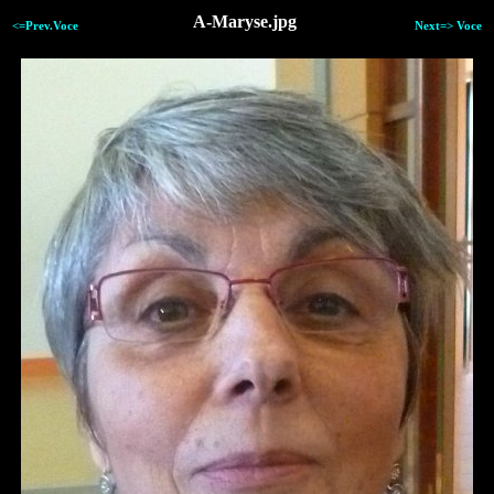
A-Maryse.jpg
<=Prev.Voce
Next=> Voce