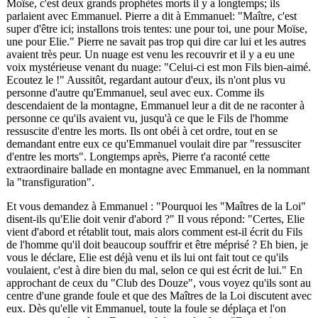
Moïse, c'est deux grands prophètes morts il y a longtemps; ils
parlaient avec Emmanuel. Pierre a dit à Emmanuel: "Maître, c'est
super d'être ici; installons trois tentes: une pour toi, une pour Moïse,
une pour Elie." Pierre ne savait pas trop qui dire car lui et les autres
avaient très peur. Un nuage est venu les recouvrir et il y a eu une
voix mystérieuse venant du nuage: "Celui-ci est mon Fils bien-aimé.
Ecoutez le !" Aussitôt, regardant autour d'eux, ils n'ont plus vu
personne d'autre qu'Emmanuel, seul avec eux. Comme ils
descendaient de la montagne, Emmanuel leur a dit de ne raconter à
personne ce qu'ils avaient vu, jusqu'à ce que le Fils de l'homme
ressuscite d'entre les morts. Ils ont obéi à cet ordre, tout en se
demandant entre eux ce qu'Emmanuel voulait dire par "ressusciter
d'entre les morts". Longtemps après, Pierre t'a raconté cette
extraordinaire ballade en montagne avec Emmanuel, en la nommant
la "transfiguration".
Et vous demandez à Emmanuel : "Pourquoi les "Maîtres de la Loi"
disent-ils qu'Elie doit venir d'abord ?" Il vous répond: "Certes, Elie
vient d'abord et rétablit tout, mais alors comment est-il écrit du Fils
de l'homme qu'il doit beaucoup souffrir et être méprisé ? Eh bien, je
vous le déclare, Elie est déjà venu et ils lui ont fait tout ce qu'ils
voulaient, c'est à dire bien du mal, selon ce qui est écrit de lui." En
approchant de ceux du "Club des Douze", vous voyez qu'ils sont au
centre d'une grande foule et que des Maîtres de la Loi discutent avec
eux. Dès qu'elle vit Emmanuel, toute la foule se déplaça et l'on