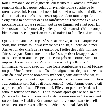
tous Emmanuel de s'éloigner de leur territoire. Comme Emmanuel
remonte dans la barque, celui qui avait été fou le supplie de le
prendre avec lui. Emmanuel ne le lui permet pas, mais il lui dit: "Va
dans ta maison auprès des tiens et rapporte-leur tout ce que le
Seigneur a fait pour toi dans sa miséricorde." L'homme s'en va et
proclame dans toute sa région tout ce qu'Emmanuel a fait pour lui.
Et tous sont très étonnés: il y a de quoi ! Et toi aussi,
???
, tu compte
bien raconter cette guérison extraordinaire à ta famille et à tes amis.
Quand Emmanuel est repassé sur l'autre rive, dans la barque avec
vous, une grande foule s'assemble près de lui, au bord de la mer.
Arrive l'un des chefs de la synagogue, l'église des Juifs, nommé
Jaïros ; voyant Emmanuel, il tombe à ses pieds et le supplie avec
insistance en disant: "Ma petite fille est près de mourir ; viens lui
imposer les mains pour qu'elle soit sauvée et qu'elle vive."
Emmanuel va donc avec lui ; une foule nombreuse le suit et l'écrase
un peu. Une femme, qui souffrait de saignements depuis douze ans,
-elle était allé voir de nombreux médecins, sans aucun résultat, et
elle avait dépensé tout ce qu'elle possédait sans aucune amélioration
; au contraire, son état avait plutôt empiré-, cette femme donc, avait
appris ce qu'on disait d'Emmanuel. Elle vient par derrière dans la
foule et touche son habit. Elle t'a raconté après qu'elle se disait: "Si
j'arrive à toucher au moins ses habits, je serai sauvée." Au moment
où elle touche l'habit d'Emmanuel, son saignement s'arrête et elle
ressent en son corps qu'elle est guérie de son mal. Aussitôt