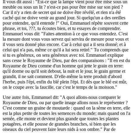
Il vous dit aussi : "Est-ce que la lampe vient pour être mise sous un
meuble ou sous un lit ? n'est-ce pas pour être mise sur son pied ?
Car il n'y a rien de secret qui ne doive être révélé, et rien n'a été
caché qui ne doive venir au grand jour. Si quelqu'un a des oreilles
pour entendre, qu'il entende !" Oui, Emmanuel répète souvent cette
phrase, et toi,
???
, tu écoutes bien, et tu essayes de comprendre.
Emmanuel vous dit: "Faites attention à ce que vous entendez. C'est
la mesure dont vous vous servez qui servira de mesure pour vous et
il vous sera donné plus encore. Car à celui qui a il sera donné; et à
celui qui n'a pas, même ce qu'il a lui sera retiré." Tu comprends que
si tu es généreux, on sera généreux avec toi. Emmanuel explique
sans cesse le Royaume de Dieu, par des comparaisons : "Il en est du
Royaume de Dieu comme d'un homme qui jette le grain en terre:
qu'il dorme ou qu'il soit debout, la nuit et le jour, le grain germe et
grandit, il ne sait comment. D'elle-même la terre produit d'abord
l'herbe, puis l'épi, enfin du blé plein l'épi. Et dès que le blé est mûr,
on le coupe avec la faucille, car c'est le temps de la moisson."
Une autre fois, Emmanuel dit: "A quoi allons-nous comparer le
Royaume de Dieu, ou par quelle image allons nous le représenter ?
C'est comme un graine de moutarde : quand on la sème en terre, elle
est la plus petite de toutes les semences du monde; mais quand on l'a
semée, elle monte et devient plus grande que toutes les plantes
potagères, et elle pousse de grandes branches, si bien que les
oiseaux du ciel peuvent faire leurs nids à son ombre." Par de