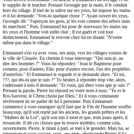
le supplie de le toucher. Prenant l'aveugle par la main, il le conduit
hors du village. Il met de la salive sur ses yeux, lui impose les mains
et il lui demande: "Vois-tu quelque chose ?" Ayant ouvert les yeux,
l'aveugle dit: "J'aperçois les gens, je les vois comme des arbres mais
ils marchent." Puis, Emmanuel lui pose de nouveaux les mains sur
les yeux et l'homme voit enfin clair ; Il est guéri et voit tout
distinctement. Emmanuel le renvoie chez lui en disant: "N'entre
même pas dans le village."
Emmanuel s'en va avec vous, ses amis, vers les villages voisins de
la ville de Césarée. En chemin il vous interroge: "Qui suis-je, au
dire des hommes ?" Vous lui répondez: "Jean le Baptiseur pour
certains; pour d'autres, Elie; pour d'autres encore, l'un des prophètes
d'autrefois." Et Emmanuel te regarde et te demande alors: "Et toi,
???
, qui dis-tu que je suis ?" Tu hésites à répondre trop vite, alors,
s'adressant à tous il demande: "Et vous, qui dites vous que je suis ?"
Prenant la parole, Pierre lui répond en votre nom à tous: "Tu es le
Roi-Sauveur, le Christ choisi par Dieu." Et il vous commande
sévèrement de ne parler de lui à personne. Puis Emmanuel
commence à vous enseigner qu'il faut que le Fils de l'homme souffre
beaucoup, qu'il soit rejeté par les anciens, les grands prêtres et les
"Maîtres de la Loi", qu'il soit mis à mort et que, trois jours après, il
ressuscite. Il dit ces choses que tu trouve terribles, comme cela,
ouvertement. Pierre, le tirant à part, se met à le gronder. Mais lui, se
retournant et vous voyant, vous, ses amis, réprimande Pierre; il lui