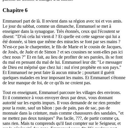
Chapitre 6
Emmanuel part de là. Il revient dans sa région avec toi et vos amis.
Le jour du sabbat, comme un dimanche, Emmanuel se met à
enseigner dans la synagogue. Très étonnés, ceux qui l'écoutent se
disent: "D'où cela lui vient-il ? Et quelle est cette sagesse qui lui a
été donnée, si bien que même des miracles se font par ses mains ?
N'est-ce pas le charpentier, le fils de Marie et le cousin de Jacques,
de Josès, de Jude et de Simon ? et ses cousines ne sont-elles pas ici
chez nous ?" Et en fait, au lieu de profiter de ses paroles, ils se font
du mal en pensant du mal de lui. Emmanuel leur dit: "Le messager
de Dieu est méprisé que chez lui : nul n'est prophète en son pays."
Et Emmanuel ne peut faire là aucun miracle ; pourtant il guérit
quelques malades en leur imposant les mains. Et Emmanuel s'étonne
de leur manque de foi, de ce qu'ils ne croient pas.
Tout en enseignant, Emmanuel parcoure les villages des environs.
Et il commence à vous envoyer deux par deux, vous donnant
autorité sur les esprits impurs. Il vous demande de ne rien prendre
pour la route, sauf un bâton : pas de pain, pas de sac, pas de
monnaie dans la ceinture, mais comme chaussures des sandales, "et
ne mettez pas deux tuniques" Pas facile,
???
, de partir comme ça,
sans rien. Mais tu comprends qu'il faut compter sur le Seigneur, et