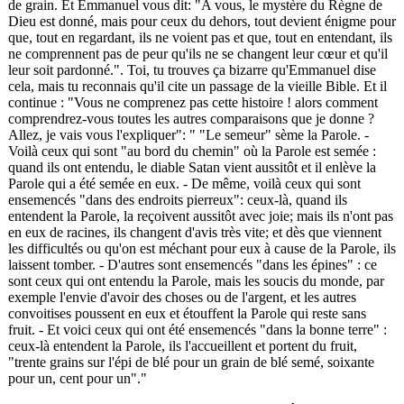
de grain. Et Emmanuel vous dit: "A vous, le mystère du Règne de
Dieu est donné, mais pour ceux du dehors, tout devient énigme pour
que, tout en regardant, ils ne voient pas et que, tout en entendant, ils
ne comprennent pas de peur qu'ils ne se changent leur cœur et qu'il
leur soit pardonné.". Toi, tu trouves ça bizarre qu'Emmanuel dise
cela, mais tu reconnais qu'il cite un passage de la vieille Bible. Et il
continue : "Vous ne comprenez pas cette histoire ! alors comment
comprendrez-vous toutes les autres comparaisons que je donne ?
Allez, je vais vous l'expliquer": " "Le semeur" sème la Parole. -
Voilà ceux qui sont "au bord du chemin" où la Parole est semée :
quand ils ont entendu, le diable Satan vient aussitôt et il enlève la
Parole qui a été semée en eux. - De même, voilà ceux qui sont
ensemencés "dans des endroits pierreux": ceux-là, quand ils
entendent la Parole, la reçoivent aussitôt avec joie; mais ils n'ont pas
en eux de racines, ils changent d'avis très vite; et dès que viennent
les difficultés ou qu'on est méchant pour eux à cause de la Parole, ils
laissent tomber. - D'autres sont ensemencés "dans les épines" : ce
sont ceux qui ont entendu la Parole, mais les soucis du monde, par
exemple l'envie d'avoir des choses ou de l'argent, et les autres
convoitises poussent en eux et étouffent la Parole qui reste sans
fruit. - Et voici ceux qui ont été ensemencés "dans la bonne terre" :
ceux-là entendent la Parole, ils l'accueillent et portent du fruit,
"trente grains sur l'épi de blé pour un grain de blé semé, soixante
pour un, cent pour un"."