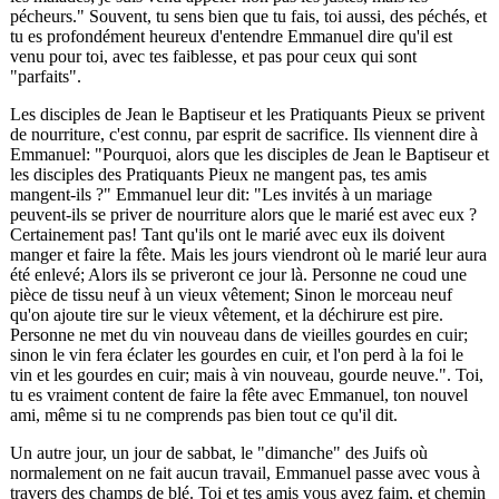
pécheurs." Souvent, tu sens bien que tu fais, toi aussi, des péchés, et
tu es profondément heureux d'entendre Emmanuel dire qu'il est
venu pour toi, avec tes faiblesse, et pas pour ceux qui sont
"parfaits".
Les disciples de Jean le Baptiseur et les Pratiquants Pieux se privent
de nourriture, c'est connu, par esprit de sacrifice. Ils viennent dire à
Emmanuel: "Pourquoi, alors que les disciples de Jean le Baptiseur et
les disciples des Pratiquants Pieux ne mangent pas, tes amis
mangent-ils ?" Emmanuel leur dit: "Les invités à un mariage
peuvent-ils se priver de nourriture alors que le marié est avec eux ?
Certainement pas! Tant qu'ils ont le marié avec eux ils doivent
manger et faire la fête. Mais les jours viendront où le marié leur aura
été enlevé; Alors ils se priveront ce jour là. Personne ne coud une
pièce de tissu neuf à un vieux vêtement; Sinon le morceau neuf
qu'on ajoute tire sur le vieux vêtement, et la déchirure est pire.
Personne ne met du vin nouveau dans de vieilles gourdes en cuir;
sinon le vin fera éclater les gourdes en cuir, et l'on perd à la foi le
vin et les gourdes en cuir; mais à vin nouveau, gourde neuve.". Toi,
tu es vraiment content de faire la fête avec Emmanuel, ton nouvel
ami, même si tu ne comprends pas bien tout ce qu'il dit.
Un autre jour, un jour de sabbat, le "dimanche" des Juifs où
normalement on ne fait aucun travail, Emmanuel passe avec vous à
travers des champs de blé. Toi et tes amis vous avez faim, et chemin