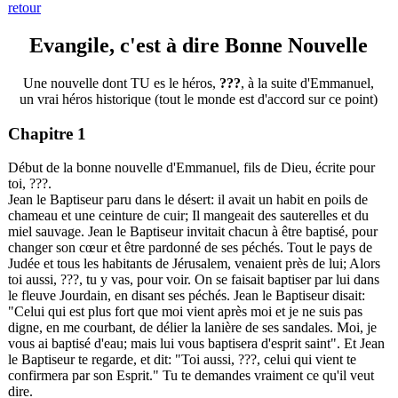
retour
Evangile, c'est à dire Bonne Nouvelle
Une nouvelle dont TU es le héros,
???
, à la suite d'Emmanuel,
un vrai héros historique (tout le monde est d'accord sur ce point)
Chapitre 1
Début de la bonne nouvelle d'Emmanuel, fils de Dieu, écrite pour
toi,
???
.
Jean le Baptiseur paru dans le désert: il avait un habit en poils de
chameau et une ceinture de cuir; Il mangeait des sauterelles et du
miel sauvage. Jean le Baptiseur invitait chacun à être baptisé, pour
changer son cœur et être pardonné de ses péchés. Tout le pays de
Judée et tous les habitants de Jérusalem, venaient près de lui; Alors
toi aussi,
???
, tu y vas, pour voir. On se faisait baptiser par lui dans
le fleuve Jourdain, en disant ses péchés. Jean le Baptiseur disait:
"Celui qui est plus fort que moi vient après moi et je ne suis pas
digne, en me courbant, de délier la lanière de ses sandales. Moi, je
vous ai baptisé d'eau; mais lui vous baptisera d'esprit saint". Et Jean
le Baptiseur te regarde, et dit: "Toi aussi,
???
, celui qui vient te
confirmera par son Esprit." Tu te demandes vraiment ce qu'il veut
dire.