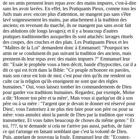
de ses amis prennent leurs repas avec des mains impures, c'est-à-dire
sans les avoir lavées. En effet, les Pratiquants Pieux, comme tous les
Juifs mais avec encore plus d'attention, ne mangent pas sans s'être
lavé soigneusement les mains, par attachement à la tradition des
anciens; en revenant du marché, ils ne mangent pas sans avoir fait
des ablutions (de longs lavages); et il y a beaucoup d'autres
pratiques traditionnelles auxquelles ils sont attachés: lavages rituels
des coupes, des cruches et des plats. Les Pratiquants Pieux et les
"Maîtres de la Loi" demandent donc à Emmanuel: "Pourquoi tes
amis ne se conduisent-ils pas suivant la tradition des anciens, mais
prennent-ils leur repas avec des mains impures ?" Emmanuel leur
dit: "Esaïe le prophète vous a bien décrit, bande d'hypocrites, car il a
dit ce qui est écrit dans la Bible: "Ce peuple m'honore en paroles,
mais son cœur est loin de moi; c'est pour rien qu'ils me rendent un
culte car la religion qu'ils enseignent ne sont que des règles
humaines." Oui, vous laissez tomber les commandements de Dieu
pour garder vos traditions humaines. Regardez, par exemple, Moïse
a dit: 'Honore ton père et ta mère', Mais vous si quelqu'un dit à son
père ou à sa mère : "l'argent que je devais te donner est réservé pour
Dieu', vous l'autorisez à ne plus rien faire pour son père ou pour sa
mère: vous annulez ainsi la parole de Dieu par la tradition que vous
transmettez. Et vous faites beaucoup de choses du même genre." Et
toi,
???
, tu te demande si cela ne t'arrive pas aussi, parfois, de faire
ce qui t'arrange en faisant semblant que c'est la volonté de Dieu.
Puis, appelant de nouveau la foule, Emmanuel leur dit: "Ecoutez-