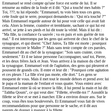
Emmanuel se rend compte qu'une force est sortie de lui. Il se
retourne au milieu de la foule et il dit: "Qui a touché mes habits ?"
Toi,
???
, tu lui réponds: "Emmanuel, tu vois bien tous ces gens,
cette foule qui te serre, pourquoi demandes-tu : 'Qui m'a touché ?'"
Mais Emmanuel regarde autour de lui pour voir celle qui avait fait
cela. Alors la femme, craintive et tremblante, sachant ce qui lui est
arrivé, se jette à ses pieds et lui dit toute la vérité. Mais il lui dit :
"Ma fille, ta confiance t'a sauvée ; va en paix et sois guérie de ton
mal." Il est interrompu par les gens qui arrivent de chez le chef de la
synagogue, et qui disent: "Chef Jairos, Ta fille est morte ; pourquoi
ennuyer encore le Maître ?" Mais sans tenir compte de ces paroles,
Emmanuel dit au chef de la synagogue: "Sois sans crainte, crois
seulement." Et il ne laisse personne l'accompagner, sauf toi, Pierre,
et les deux frères Jack et Jean. Vous arrivez à la maison du chef de
la synagogue. Emmanuel voit de l'agitation, des gens qui pleurent et
poussent de grands cris. Il entre et leur dit : "Pourquoi cette agitation
et ces pleurs ? La fille n'est pas morte, elle dort." Les gens se
moquent de vous. Mais il met tout le monde dehors et prend avec lui
le papa et la maman de l'enfant et vous quatre. Vous entrez avec
Emmanuel entre là où se trouve la fille, il lui prend la main et lui dit:
"Talitha Qoum", ce qui veut dire: "Fillette, réveille-toi !" Aussitôt la
fillette se lève et se met à marcher. Elle a environ douze ans. Sur le
coup, vous êtes tous bouleversés. Et Emmanuel vous fait de vives
recommandations pour que personne ne le sache, et il dit aux
parents de donner à manger à la fillette.