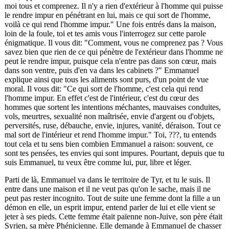
moi tous et comprenez. Il n'y a rien d'extérieur à l'homme qui puisse
le rendre impur en pénétrant en lui, mais ce qui sort de l'homme,
voilà ce qui rend l'homme impur." Une fois entrés dans la maison,
loin de la foule, toi et tes amis vous l'interrogez sur cette parole
énigmatique. Il vous dit: "Comment, vous ne comprenez pas ? Vous
savez bien que rien de ce qui pénètre de l'extérieur dans l'homme ne
peut le rendre impur, puisque cela n'entre pas dans son cœur, mais
dans son ventre, puis d'en va dans les cabinets ?" Emmanuel
explique ainsi que tous les aliments sont purs, d'un point de vue
moral. Il vous dit: "Ce qui sort de l'homme, c'est cela qui rend
l'homme impur. En effet c'est de l'intérieur, c'est du cœur des
hommes que sortent les intentions méchantes, mauvaises conduites,
vols, meurtres, sexualité non maîtrisée, envie d'argent ou d'objets,
perversités, ruse, débauche, envie, injures, vanité, déraison. Tout ce
mal sort de l'intérieur et rend l'homme impur." Toi,
???
, tu entends
tout cela et tu sens bien combien Emmanuel a raison: souvent, ce
sont tes pensées, tes envies qui sont impures. Pourtant, depuis que tu
suis Emmanuel, tu veux être comme lui, pur, libre et léger.
Parti de là, Emmanuel va dans le territoire de Tyr, et tu le suis. Il
entre dans une maison et il ne veut pas qu'on le sache, mais il ne
peut pas rester incognito. Tout de suite une femme dont la fille a un
démon en elle, un esprit impur, entend parler de lui et elle vient se
jeter à ses pieds. Cette femme était païenne non-Juive, son père était
Syrien, sa mère Phénicienne. Elle demande à Emmanuel de chasser