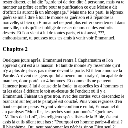
rester discret, et lui dit: "garde toi de rien dire à personne, mais va te
montrer au prêtre et offre pour ta purification ce que Moïse a dit
d'offrir: ils auront là un témoignage." Mais une fois parti, le lépreux
guéri se mit à dire à tout le monde sa guérison et à répandre la
nouvelle, si bien qu'Emmanuel ne peut plus entrer ouvertement dans
une ville, mais qu'il est obligé de rester dehors en des endroits
déserts. Et l'on vient à lui de toutes parts, et toi aussi,
???
,
enthousiasmé, tu pousses tous tes amis à venir voir Emmanuel.
Chapitre 2
Quelques jours après, Emmanuel rentra à Capharnaüm et l'on
apprend qu'il est à la maison. Et tant de monde s'y rassemble qu'il
n'y a plus de place, pas même devant la porte. Et il leur annonce la
Parole. Arrivent des gens qui lui amènent un paralysé, incapable de
marcher, donc porté par 4 hommes. Et comme ils ne peuvent
l'amener jusqu'à lui à cause de la foule, tu appelles les 4 hommes et
tu les aides à défaire le toit au-dessus de l'endroit où il y a
Emmanuel. Faisant un gros trou, avec des cordes vous descendez le
brancard sur lequel le paralysé est couché. Puis vous regardez d'en
haut ce qui se passe. Voyant votre confiance en lui, Emmanuel dit
au paralysé: "Mon fils, tes péchés sont pardonnés." Quelques
"Maîtres de la Loi", des religieux spécialistes de la Bible, étaient
assis là et ils râlent tout bas : "Pourquoi cet homme parle-t-il ainsi ?
Il blasphème. Qui peut pardonner les péchés sinon Dieu seul ?"