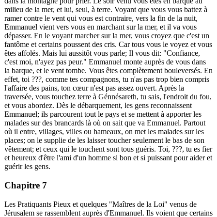
dans la montagne pour prier. Le soir venu vous êtes en barque au
milieu de la mer, et lui, seul, à terre. Voyant que vous vous battez à
ramer contre le vent qui vous est contraire, vers la fin de la nuit,
Emmanuel vient vers vous en marchant sur la mer, et il va vous
dépasser. En le voyant marcher sur la mer, vous croyez que c'est un
fantôme et certains poussent des cris. Car tous vous le voyez et vous
êtes affolés. Mais lui aussitôt vous parle; Il vous dit: "Confiance,
c'est moi, n'ayez pas peur." Emmanuel monte auprès de vous dans
la barque, et le vent tombe. Vous êtes complètement bouleversés. En
effet, toi
???
, comme tes compagnons, tu n'as pas trop bien compris
l'affaire des pains, ton cœur n'est pas assez ouvert. Après la
traversée, vous touchez terre à Génnésareth, tu sais, l'endroit du fou,
et vous abordez. Dès le débarquement, les gens reconnaissent
Emmanuel; ils parcourent tout le pays et se mettent à apporter les
malades sur des brancards là où on sait que va Emmanuel. Partout
où il entre, villages, villes ou hameaux, on met les malades sur les
places; on le supplie de les laisser toucher seulement le bas de son
vêtement; et ceux qui le touchent sont tous guéris. Toi,
???
, tu es fier
et heureux d'être l'ami d'un homme si bon et si puissant pour aider et
guérir les gens.
Chapitre 7
Les Pratiquants Pieux et quelques "Maîtres de la Loi" venus de
Jérusalem se rassemblent auprès d'Emmanuel. Ils voient que certains