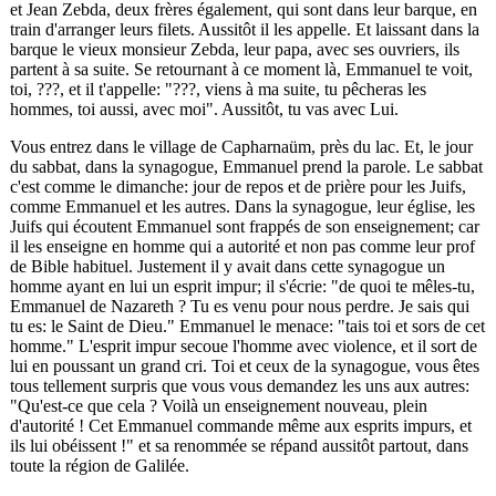
et Jean Zebda, deux frères également, qui sont dans leur barque, en
train d'arranger leurs filets. Aussitôt il les appelle. Et laissant dans la
barque le vieux monsieur Zebda, leur papa, avec ses ouvriers, ils
partent à sa suite. Se retournant à ce moment là, Emmanuel te voit,
toi,
???
, et il t'appelle: "
???
, viens à ma suite, tu pêcheras les
hommes, toi aussi, avec moi". Aussitôt, tu vas avec Lui.
Vous entrez dans le village de Capharnaüm, près du lac. Et, le jour
du sabbat, dans la synagogue, Emmanuel prend la parole. Le sabbat
c'est comme le dimanche: jour de repos et de prière pour les Juifs,
comme Emmanuel et les autres. Dans la synagogue, leur église, les
Juifs qui écoutent Emmanuel sont frappés de son enseignement; car
il les enseigne en homme qui a autorité et non pas comme leur prof
de Bible habituel. Justement il y avait dans cette synagogue un
homme ayant en lui un esprit impur; il s'écrie: "de quoi te mêles-tu,
Emmanuel de Nazareth ? Tu es venu pour nous perdre. Je sais qui
tu es: le Saint de Dieu." Emmanuel le menace: "tais toi et sors de cet
homme." L'esprit impur secoue l'homme avec violence, et il sort de
lui en poussant un grand cri. Toi et ceux de la synagogue, vous êtes
tous tellement surpris que vous vous demandez les uns aux autres:
"Qu'est-ce que cela ? Voilà un enseignement nouveau, plein
d'autorité ! Cet Emmanuel commande même aux esprits impurs, et
ils lui obéissent !" et sa renommée se répand aussitôt partout, dans
toute la région de Galilée.