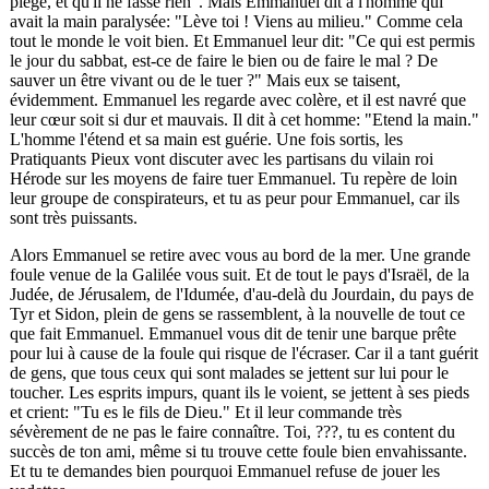
piège, et qu'il ne fasse rien". Mais Emmanuel dit à l'homme qui
avait la main paralysée: "Lève toi ! Viens au milieu." Comme cela
tout le monde le voit bien. Et Emmanuel leur dit: "Ce qui est permis
le jour du sabbat, est-ce de faire le bien ou de faire le mal ? De
sauver un être vivant ou de le tuer ?" Mais eux se taisent,
évidemment. Emmanuel les regarde avec colère, et il est navré que
leur cœur soit si dur et mauvais. Il dit à cet homme: "Etend la main."
L'homme l'étend et sa main est guérie. Une fois sortis, les
Pratiquants Pieux vont discuter avec les partisans du vilain roi
Hérode sur les moyens de faire tuer Emmanuel. Tu repère de loin
leur groupe de conspirateurs, et tu as peur pour Emmanuel, car ils
sont très puissants.
Alors Emmanuel se retire avec vous au bord de la mer. Une grande
foule venue de la Galilée vous suit. Et de tout le pays d'Israël, de la
Judée, de Jérusalem, de l'Idumée, d'au-delà du Jourdain, du pays de
Tyr et Sidon, plein de gens se rassemblent, à la nouvelle de tout ce
que fait Emmanuel. Emmanuel vous dit de tenir une barque prête
pour lui à cause de la foule qui risque de l'écraser. Car il a tant guérit
de gens, que tous ceux qui sont malades se jettent sur lui pour le
toucher. Les esprits impurs, quant ils le voient, se jettent à ses pieds
et crient: "Tu es le fils de Dieu." Et il leur commande très
sévèrement de ne pas le faire connaître. Toi,
???
, tu es content du
succès de ton ami, même si tu trouve cette foule bien envahissante.
Et tu te demandes bien pourquoi Emmanuel refuse de jouer les