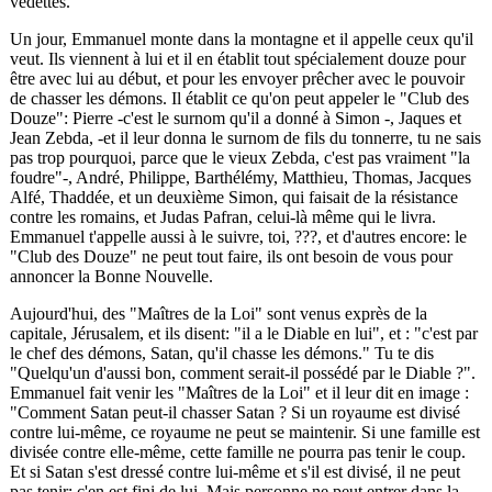
vedettes.
Un jour, Emmanuel monte dans la montagne et il appelle ceux qu'il
veut. Ils viennent à lui et il en établit tout spécialement douze pour
être avec lui au début, et pour les envoyer prêcher avec le pouvoir
de chasser les démons. Il établit ce qu'on peut appeler le "Club des
Douze": Pierre -c'est le surnom qu'il a donné à Simon -, Jaques et
Jean Zebda, -et il leur donna le surnom de fils du tonnerre, tu ne sais
pas trop pourquoi, parce que le vieux Zebda, c'est pas vraiment "la
foudre"-, André, Philippe, Barthélémy, Matthieu, Thomas, Jacques
Alfé, Thaddée, et un deuxième Simon, qui faisait de la résistance
contre les romains, et Judas Pafran, celui-là même qui le livra.
Emmanuel t'appelle aussi à le suivre, toi,
???
, et d'autres encore: le
"Club des Douze" ne peut tout faire, ils ont besoin de vous pour
annoncer la Bonne Nouvelle.
Aujourd'hui, des "Maîtres de la Loi" sont venus exprès de la
capitale, Jérusalem, et ils disent: "il a le Diable en lui", et : "c'est par
le chef des démons, Satan, qu'il chasse les démons." Tu te dis
"Quelqu'un d'aussi bon, comment serait-il possédé par le Diable ?".
Emmanuel fait venir les "Maîtres de la Loi" et il leur dit en image :
"Comment Satan peut-il chasser Satan ? Si un royaume est divisé
contre lui-même, ce royaume ne peut se maintenir. Si une famille est
divisée contre elle-même, cette famille ne pourra pas tenir le coup.
Et si Satan s'est dressé contre lui-même et s'il est divisé, il ne peut
pas tenir; c'en est fini de lui. Mais personne ne peut entrer dans la