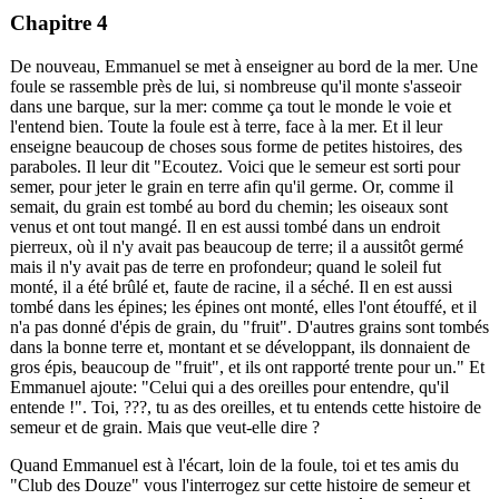
Chapitre 4
De nouveau, Emmanuel se met à enseigner au bord de la mer. Une
foule se rassemble près de lui, si nombreuse qu'il monte s'asseoir
dans une barque, sur la mer: comme ça tout le monde le voie et
l'entend bien. Toute la foule est à terre, face à la mer. Et il leur
enseigne beaucoup de choses sous forme de petites histoires, des
paraboles. Il leur dit "Ecoutez. Voici que le semeur est sorti pour
semer, pour jeter le grain en terre afin qu'il germe. Or, comme il
semait, du grain est tombé au bord du chemin; les oiseaux sont
venus et ont tout mangé. Il en est aussi tombé dans un endroit
pierreux, où il n'y avait pas beaucoup de terre; il a aussitôt germé
mais il n'y avait pas de terre en profondeur; quand le soleil fut
monté, il a été brûlé et, faute de racine, il a séché. Il en est aussi
tombé dans les épines; les épines ont monté, elles l'ont étouffé, et il
n'a pas donné d'épis de grain, du "fruit". D'autres grains sont tombés
dans la bonne terre et, montant et se développant, ils donnaient de
gros épis, beaucoup de "fruit", et ils ont rapporté trente pour un." Et
Emmanuel ajoute: "Celui qui a des oreilles pour entendre, qu'il
entende !". Toi,
???
, tu as des oreilles, et tu entends cette histoire de
semeur et de grain. Mais que veut-elle dire ?
Quand Emmanuel est à l'écart, loin de la foule, toi et tes amis du
"Club des Douze" vous l'interrogez sur cette histoire de semeur et