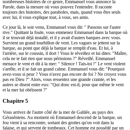
nombreuses histoires de ce genre, Emmanuel vous annonce la
Parole, dans la mesure où vous pouvez l'entendre. Il raconte
toujours des histoires, des paraboles, mais, quand vous êtes seuls
avec lui, il vous explique tout, à vous, ses amis.
Ce jour là, le soir venu, Emmanuel vous dit: " Passons sur l'autre
rive." Quittant la foule, vous emmenez Emmanuel dans la barque où
il se trouvait déjà installé, et il y avait d'autres barques avec vous.
Survient un grand tourbillon de vent. Les vagues se jettent sur la
barque, au point que déjà la barque se remplit d'eau. Et lui, à
l'arrière, sur le coussin, il dort ! Vous le réveillez et lui dites: "Maître,
cela ne te fait rien que nous périssions ?" Réveillé, Emmanuel
menace le vent et dit à la mer: " Silence ! Tais-toi !" Le vent violent
s'arrête, et il se fait un grand calme. Emmanuel vous dit: "Pourquoi
avez-vous si peur ? Vous n'avez pas encore de foi ? Ne croyez vous
pas en Dieu ?" Alors, vous ressentez une grande crainte, et les
autres se disent entre eux: "Qui donc est-il, pour que même le vent
et la mer lui obéissent ?"
Chapitre 5
Vous arrivez de l'autre côté de la mer de Galilée, au pays des
Géraséniens. Au moment où Emmanuel descend de la barque, un
fou vient à sa rencontre, sortant des grottes qu'on voit dans la
falaise, et qui servent de tombeaux. Cet homme est possédé par un