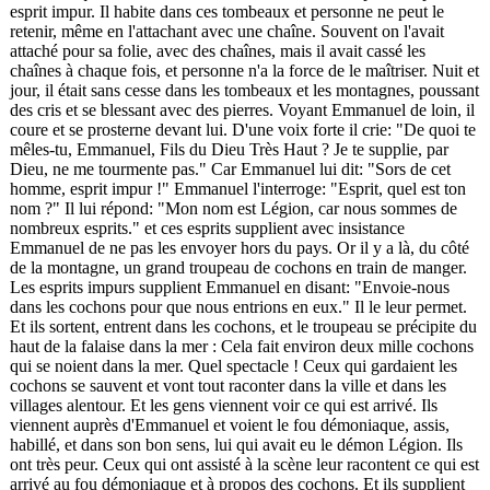
esprit impur. Il habite dans ces tombeaux et personne ne peut le
retenir, même en l'attachant avec une chaîne. Souvent on l'avait
attaché pour sa folie, avec des chaînes, mais il avait cassé les
chaînes à chaque fois, et personne n'a la force de le maîtriser. Nuit et
jour, il était sans cesse dans les tombeaux et les montagnes, poussant
des cris et se blessant avec des pierres. Voyant Emmanuel de loin, il
coure et se prosterne devant lui. D'une voix forte il crie: "De quoi te
mêles-tu, Emmanuel, Fils du Dieu Très Haut ? Je te supplie, par
Dieu, ne me tourmente pas." Car Emmanuel lui dit: "Sors de cet
homme, esprit impur !" Emmanuel l'interroge: "Esprit, quel est ton
nom ?" Il lui répond: "Mon nom est Légion, car nous sommes de
nombreux esprits." et ces esprits supplient avec insistance
Emmanuel de ne pas les envoyer hors du pays. Or il y a là, du côté
de la montagne, un grand troupeau de cochons en train de manger.
Les esprits impurs supplient Emmanuel en disant: "Envoie-nous
dans les cochons pour que nous entrions en eux." Il le leur permet.
Et ils sortent, entrent dans les cochons, et le troupeau se précipite du
haut de la falaise dans la mer : Cela fait environ deux mille cochons
qui se noient dans la mer. Quel spectacle ! Ceux qui gardaient les
cochons se sauvent et vont tout raconter dans la ville et dans les
villages alentour. Et les gens viennent voir ce qui est arrivé. Ils
viennent auprès d'Emmanuel et voient le fou démoniaque, assis,
habillé, et dans son bon sens, lui qui avait eu le démon Légion. Ils
ont très peur. Ceux qui ont assisté à la scène leur racontent ce qui est
arrivé au fou démoniaque et à propos des cochons. Et ils supplient