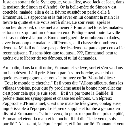
Juste en sortant de la Synagogue, vous allez, avec Jack et Jean, dans
la maison de Simon et d'André. Or la belle-mère de Simon y est
couchée, malade, elle a de la fièvre; aussitôt on parle d'elle à
Emmanuel. Il s'approche et la fait lever en lui donnant la main : la
fièvre la quitte et elle vous sert à dîner. Le soir venu, après le
coucher du soleil, on se met à amener à Emmanuel tous les malades
et tous ceux qui ont un démon en eux. Pratiquement toute La ville
est rassemblée à la porte. Emmanuel guérit de nombreux malades,
avec beaucoup de maladies différentes, et il chasse de nombreux
démons; Mais il ne laisse pas parler les démons, parce que ceux-ci le
reconnaissent. Tu sens bien que toi aussi,
???
, Emmanuel peut te
guérir ou te libérer de tes démons, si tu lui demandes.
Au matin, dans la nuit noire, Emmanuel se lève, sort et s'en va dans
un lieu désert; Là il prie. Simon part à sa recherche, avec toi et
quelques compagnons, et vous le trouvez enfin. Vous lui dites :
"Tout le monde te cherche." Et il vous dit: "Allons ailleurs, dans les
villages voisins, pour que j'y proclame aussi la bonne nouvelle: car
c'est pour cela que je suis sorti." Et il va par toute la Galilée; Il
prêche dans les synagogues et chasse les démons. Un lépreux
s'approche d'Emmanuel; C'est une maladie très grave, contagieuse,
inguérissable à l'époque. Le lépreux supplie et tombe à genoux en
disant à Emmanuel: "si tu le veux, tu peux me purifier." pris de pitié,
Emmanuel étend la main et le touche. Il lui dit: "Je le veux, sois
purifié." A l'instant, la lèpre le quitte, et il fut purifié. Emmanuel veut