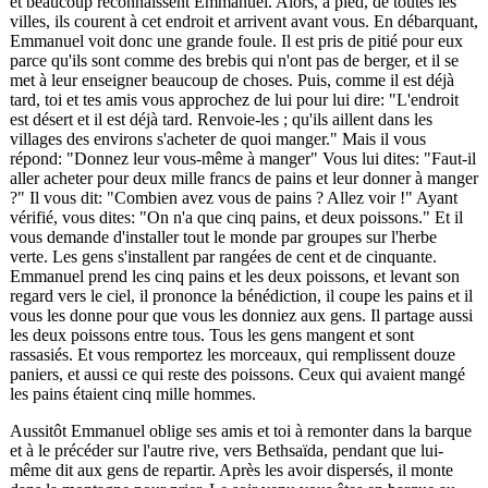
et beaucoup reconnaissent Emmanuel. Alors, à pied, de toutes les
villes, ils courent à cet endroit et arrivent avant vous. En débarquant,
Emmanuel voit donc une grande foule. Il est pris de pitié pour eux
parce qu'ils sont comme des brebis qui n'ont pas de berger, et il se
met à leur enseigner beaucoup de choses. Puis, comme il est déjà
tard, toi et tes amis vous approchez de lui pour lui dire: "L'endroit
est désert et il est déjà tard. Renvoie-les ; qu'ils aillent dans les
villages des environs s'acheter de quoi manger." Mais il vous
répond: "Donnez leur vous-même à manger" Vous lui dites: "Faut-il
aller acheter pour deux mille francs de pains et leur donner à manger
?" Il vous dit: "Combien avez vous de pains ? Allez voir !" Ayant
vérifié, vous dites: "On n'a que cinq pains, et deux poissons." Et il
vous demande d'installer tout le monde par groupes sur l'herbe
verte. Les gens s'installent par rangées de cent et de cinquante.
Emmanuel prend les cinq pains et les deux poissons, et levant son
regard vers le ciel, il prononce la bénédiction, il coupe les pains et il
vous les donne pour que vous les donniez aux gens. Il partage aussi
les deux poissons entre tous. Tous les gens mangent et sont
rassasiés. Et vous remportez les morceaux, qui remplissent douze
paniers, et aussi ce qui reste des poissons. Ceux qui avaient mangé
les pains étaient cinq mille hommes.
Aussitôt Emmanuel oblige ses amis et toi à remonter dans la barque
et à le précéder sur l'autre rive, vers Bethsaïda, pendant que lui-
même dit aux gens de repartir. Après les avoir dispersés, il monte