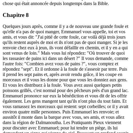
chose qui était annoncée depuis longtemps dans la Bible.
Chapitre 8
Quelques jours après, comme il y a de nouveau une grande foule et
qu'elle n'a pas de quoi manger, Emmanuel vous appelle, toi et vos
amis, et vous dit: "J'ai pitié de cette foule, car voilà déjà trois jours
qu'ils restent auprès de moi et ils n'ont pas de quoi manger. Si je les
renvoie chez eux à jeun, ils vont défaillir en chemin, et il y en a qui
sont venus de loin." Mais vous lui répondez: "Où trouver de quoi
les rassasier de pains ici dans un désert ?" Il vous demande, comme
l'autre fois: "Combien avez vous de pains ?", vous comptez et
répondez "sept". Et il ordonne à la foule de s'asseoir par terre. Puis
il prend les sept pains et, après avoir rendu grâce, il les coupe en
morceaux et il vous les donne pour que vous les donniez aux gens.
Et vous les distribuez à la foule. Vous avez aussi quelques petits
poissons grillés, c'est normal pour des pêcheurs près d'un grand lac.
Emmanuel prononce sur eux la bénédiction et vous dit de les offrir
également. Les gens mangent tant qu'ils n'ont plus du tout faim. Et
vous ramassez les morceaux qui restent: sept corbeilles; or il y avait
environ quatre mille personnes. Puis Emmanuel les renvoie; et
aussitôt il monte dans la barque avec vous, ses amis, et vous allez
dans la région de Dalmanoutha. Les Pratiquants Pieux viennent
pour discuter avec Emmanuel; pour lui tendre un piège, ils lui