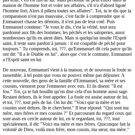
maison de l'homme fort et voler ses affaires, s'il n'a d'abord ligoté
l'homme fort; Alors il pillera toutes ses affaires". Toi, tu te dis que la
comparaison n'est pas mauvaise, c'est facile à comprendre que si
Emmanuel chasse les démons, il n'est pas de leur coté. Puis
Emmanuel continue: "Je vous le dis, c'est la vérité, tout sera
pardonné aux fils des hommes; les péchés et les saloperies, aussi
nombreuses qu'ils en aient dites. Mais si quelqu'un insulte l'Esprit
saint, il reste sans pardon à jamais : il est coupable de péché pour
toujours." Tu comprends, toi,
???
, qu'Emmanuel dit cela parce qu'ils
ont dit: "Il a le Diable en lui", alors que c'est le contraire, Emmanuel
a l'Esprit saint en lui.
De nouveau, Emmanuel vient à la maison, et de nouveau la foule se
rassemble, à tel point que vous ne pouvez même pas déjeuner. A
cette nouvelle, des gens de la famille d'Emmanuel, sa mère et ses
cousins, viennent pour l'emmener avec eux. Et ils disent: "Il est
fou." Toi, ça te fait bouillir qu'on dise cela d'un homme aussi sage.
Restant dehors, ils le font appeler. La foule est assise autour de lui,
et toi,
???
, tout près de lui. On lui dit: "Voici que ta mère et tes
cousins sont dehors. Ils te cherchent." Il leur répond: "Qui sont ma
mère, mes frères et mes cousins ?" Et parcourant du regard ceux qui
sont assis en cercle autour de lui, en te regardant, toi,
???
, tout
spécialement, il dit: "Voici ma mère et mes frères. Quiconque fait la
volonté de Dieu, voilà mon frère, mon cousin, ma sœur, ma mère."