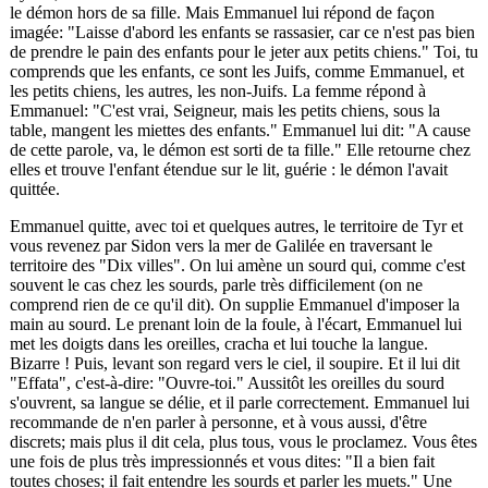
le démon hors de sa fille. Mais Emmanuel lui répond de façon
imagée: "Laisse d'abord les enfants se rassasier, car ce n'est pas bien
de prendre le pain des enfants pour le jeter aux petits chiens." Toi, tu
comprends que les enfants, ce sont les Juifs, comme Emmanuel, et
les petits chiens, les autres, les non-Juifs. La femme répond à
Emmanuel: "C'est vrai, Seigneur, mais les petits chiens, sous la
table, mangent les miettes des enfants." Emmanuel lui dit: "A cause
de cette parole, va, le démon est sorti de ta fille." Elle retourne chez
elles et trouve l'enfant étendue sur le lit, guérie : le démon l'avait
quittée.
Emmanuel quitte, avec toi et quelques autres, le territoire de Tyr et
vous revenez par Sidon vers la mer de Galilée en traversant le
territoire des "Dix villes". On lui amène un sourd qui, comme c'est
souvent le cas chez les sourds, parle très difficilement (on ne
comprend rien de ce qu'il dit). On supplie Emmanuel d'imposer la
main au sourd. Le prenant loin de la foule, à l'écart, Emmanuel lui
met les doigts dans les oreilles, cracha et lui touche la langue.
Bizarre ! Puis, levant son regard vers le ciel, il soupire. Et il lui dit
"Effata", c'est-à-dire: "Ouvre-toi." Aussitôt les oreilles du sourd
s'ouvrent, sa langue se délie, et il parle correctement. Emmanuel lui
recommande de n'en parler à personne, et à vous aussi, d'être
discrets; mais plus il dit cela, plus tous, vous le proclamez. Vous êtes
une fois de plus très impressionnés et vous dites: "Il a bien fait
toutes choses; il fait entendre les sourds et parler les muets." Une