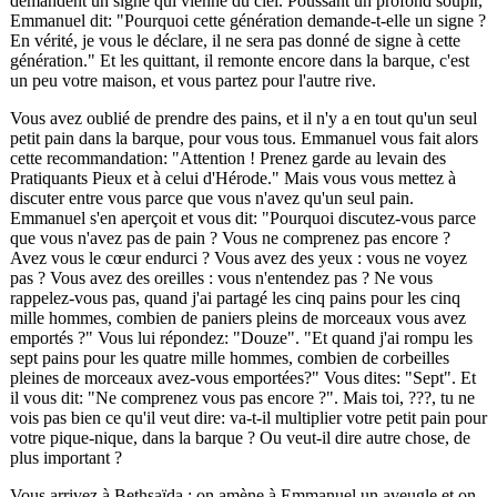
demandent un signe qui vienne du ciel. Poussant un profond soupir,
Emmanuel dit: "Pourquoi cette génération demande-t-elle un signe ?
En vérité, je vous le déclare, il ne sera pas donné de signe à cette
génération." Et les quittant, il remonte encore dans la barque, c'est
un peu votre maison, et vous partez pour l'autre rive.
Vous avez oublié de prendre des pains, et il n'y a en tout qu'un seul
petit pain dans la barque, pour vous tous. Emmanuel vous fait alors
cette recommandation: "Attention ! Prenez garde au levain des
Pratiquants Pieux et à celui d'Hérode." Mais vous vous mettez à
discuter entre vous parce que vous n'avez qu'un seul pain.
Emmanuel s'en aperçoit et vous dit: "Pourquoi discutez-vous parce
que vous n'avez pas de pain ? Vous ne comprenez pas encore ?
Avez vous le cœur endurci ? Vous avez des yeux : vous ne voyez
pas ? Vous avez des oreilles : vous n'entendez pas ? Ne vous
rappelez-vous pas, quand j'ai partagé les cinq pains pour les cinq
mille hommes, combien de paniers pleins de morceaux vous avez
emportés ?" Vous lui répondez: "Douze". "Et quand j'ai rompu les
sept pains pour les quatre mille hommes, combien de corbeilles
pleines de morceaux avez-vous emportées?" Vous dites: "Sept". Et
il vous dit: "Ne comprenez vous pas encore ?". Mais toi,
???
, tu ne
vois pas bien ce qu'il veut dire: va-t-il multiplier votre petit pain pour
votre pique-nique, dans la barque ? Ou veut-il dire autre chose, de
plus important ?
Vous arrivez à Bethsaïda ; on amène à Emmanuel un aveugle et on