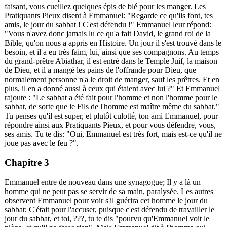
faisant, vous cueillez quelques épis de blé pour les manger. Les
Pratiquants Pieux disent à Emmanuel: "Regarde ce qu'ils font, tes
amis, le jour du sabbat ! C'est défendu !" Emmanuel leur répond:
"Vous n'avez donc jamais lu ce qu'a fait David, le grand roi de la
Bible, qu'on nous a appris en Histoire. Un jour il s'est trouvé dans le
besoin, et il a eu très faim, lui, ainsi que ses compagnons. Au temps
du grand-prêtre Abiathar, il est entré dans le Temple Juif, la maison
de Dieu, et il a mangé les pains de l'offrande pour Dieu, que
normalement personne n'a le droit de manger, sauf les prêtres. Et en
plus, il en a donné aussi à ceux qui étaient avec lui ?" Et Emmanuel
rajoute : "Le sabbat a été fait pour l'homme et non l'homme pour le
sabbat, de sorte que le Fils de l'homme est maître même du sabbat."
Tu penses qu'il est super, et plutôt culotté, ton ami Emmanuel, pour
répondre ainsi aux Pratiquants Pieux, et pour vous défendre, vous,
ses amis. Tu te dis: "Oui, Emmanuel est très fort, mais est-ce qu'il ne
joue pas avec le feu ?".
Chapitre 3
Emmanuel entre de nouveau dans une synagogue; Il y a là un
homme qui ne peut pas se servir de sa main, paralysée. Les autres
observent Emmanuel pour voir s'il guérira cet homme le jour du
sabbat; C'était pour l'accuser, puisque c'est défendu de travailler le
jour du sabbat, et toi,
???
, tu te dis "pourvu qu'Emmanuel voit le