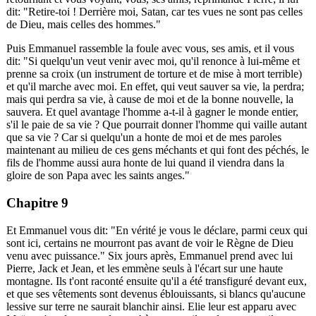
dit: "Retire-toi ! Derrière moi, Satan, car tes vues ne sont pas celles
de Dieu, mais celles des hommes."
Puis Emmanuel rassemble la foule avec vous, ses amis, et il vous
dit: "Si quelqu'un veut venir avec moi, qu'il renonce à lui-même et
prenne sa croix (un instrument de torture et de mise à mort terrible)
et qu'il marche avec moi. En effet, qui veut sauver sa vie, la perdra;
mais qui perdra sa vie, à cause de moi et de la bonne nouvelle, la
sauvera. Et quel avantage l'homme a-t-il à gagner le monde entier,
s'il le paie de sa vie ? Que pourrait donner l'homme qui vaille autant
que sa vie ? Car si quelqu'un a honte de moi et de mes paroles
maintenant au milieu de ces gens méchants et qui font des péchés, le
fils de l'homme aussi aura honte de lui quand il viendra dans la
gloire de son Papa avec les saints anges."
Chapitre 9
Et Emmanuel vous dit: "En vérité je vous le déclare, parmi ceux qui
sont ici, certains ne mourront pas avant de voir le Règne de Dieu
venu avec puissance." Six jours après, Emmanuel prend avec lui
Pierre, Jack et Jean, et les emmène seuls à l'écart sur une haute
montagne. Ils t'ont raconté ensuite qu'il a été transfiguré devant eux,
et que ses vêtements sont devenus éblouissants, si blancs qu'aucune
lessive sur terre ne saurait blanchir ainsi. Elie leur est apparu avec