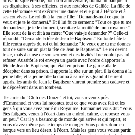
arriva lorsque Hérode, pour son anniversaire, donna un banquet à
ses dignitaires, à ses officiers, et aux notables de Galilée. La fille de
cette Hérodiade vint exécuter une danse et elle plut à Hérode et à
ses convives. Le roi dit à la jeune fille: "Demande-moi ce que tu
veux et je te le donnerai." Et il lui fit ce serment: "Tout ce que tu me
demanderas, je te le donnerai, serait-ce la moitié de mon royaume."
Elle sortit de là et dit à sa mère: "Que vais-je demander ?" Celle-ci
répondit: "Demande la tête de Jean le Baptiseur." En toute hâte la
fille rentra auprès du roi et lui demanda: "Je veux que tu me donnes
tout de suite sur un plat la tête de Jean le Baptiseur." Le roi devint
triste, mais à cause de son serment et des invités il ne voulut pas lui
refuser. Aussitôt le roi envoya un garde avec l'ordre d'apporter la
tête de Jean le Baptiseur, qui était en prison. Le garde alla le
décapiter dans sa prison, il apporta la tête sur un plat, il la donna à la
jeune fille, et la jeune fille la donna à sa mère. Quand il l'eurent
appris, les amis de Jean le Baptiseur vinrent prendre son cadavre et
le déposèrent dans un tombeau.
Tes amis du "Club des Douze" et toi, vous revenez près
d'Emmanuel et vous lui racontez tout ce que vous avez fait et les
gens à qui vous avez parlé du Royaume. Emmanuel vous dit: "Vous
êtes fatigués, venez à l'écart dans un endroit calme, et reposez vous
un peu." Car il y a beaucoup de monde qui arrive et qui repart, et
vous n'avez même pas le temps de manger. Vous partez donc en
barque vers un lieu désert, à l'écart. Mais les gens vous voient partir,