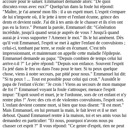
accoure pour le saluer. Emmanuel demande alors: "De quoi
discutez-vous avec eux?" Quelqu'un dans la foule lui répond:
"Maître, je t'ai amené mon fils : il a un esprit muet. L'esprit s'empare
de lui n'importe où, il le jette à terre et l'enfant écume, grince des
dents et devient raide. J'ai dit à tes amis de le chasser et ils n'en ont
pas eu la force." Prenant la parole, Emmanuel dit: "Génération
incrédule, jusqu'à quand serai-je auprès de vous ? Jusqu'à quand
aurai-je à vous supporter ? Amenez le moi." Ils le lui amènent. Dès
qu'il voit Emmanuel, l'esprit se met à agiter l'enfant de convulsions ;
celui-ci, tombant par terre, se roule en écumant. C'est très
impressionnant, et maintenant on appelle cette maladie l'épilepsie.
Emmanuel demande au papa: "Depuis combien de temps celui lui
arrive-t-il ?" Le père répond: "Depuis son enfance. Souvent l'esprit
l'a jeté dans le feu ou dans l'eau pour le tuer. Si tu peux quelque
chose, viens à notre secours, par pitié pour nous." Emmanuel lui dit:
"Si tu peux ! ... Tout est possible pour celui qui croit." Aussitôt le
papa de l'enfant s'écrie: "Je crois ! Viens au secours de mon manque
de foi !" Emmanuel voyant la foule s'attrouper, menace l'esprit
impur: "Esprit sourd et muet, je te l'ordonne, sors de cet enfant et n'y
rentre plus !" Avec des cris et de violentes convulsions, l'esprit sort.
L'enfant devient comme mort, si bien que tous disent: "Il est mort."
Mais Emmanuel, en lui prenant la main, le fait lever et il se met
debout. Quand Emmanuel rentre à la maison, toi et ses amis vous lui
demandez en particulier: "Et nous, pourquoi n'avons nous pu
chasser cet esprit ?" Il vous répond: "Ce genre d'esprit, rien ne peut