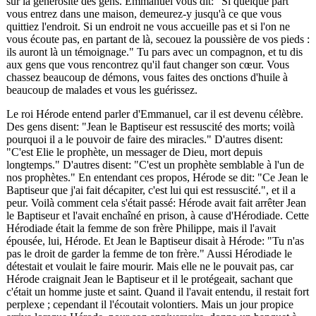
sur la générosité des gens. Emmanuel vous dit: "Si quelque part
vous entrez dans une maison, demeurez-y jusqu'à ce que vous
quittiez l'endroit. Si un endroit ne vous accueille pas et si l'on ne
vous écoute pas, en partant de là, secouez la poussière de vos pieds :
ils auront là un témoignage." Tu pars avec un compagnon, et tu dis
aux gens que vous rencontrez qu'il faut changer son cœur. Vous
chassez beaucoup de démons, vous faites des onctions d'huile à
beaucoup de malades et vous les guérissez.
Le roi Hérode entend parler d'Emmanuel, car il est devenu célèbre.
Des gens disent: "Jean le Baptiseur est ressuscité des morts; voilà
pourquoi il a le pouvoir de faire des miracles." D'autres disent:
"C'est Elie le prophète, un messager de Dieu, mort depuis
longtemps." D'autres disent: "C'est un prophète semblable à l'un de
nos prophètes." En entendant ces propos, Hérode se dit: "Ce Jean le
Baptiseur que j'ai fait décapiter, c'est lui qui est ressuscité.", et il a
peur. Voilà comment cela s'était passé: Hérode avait fait arrêter Jean
le Baptiseur et l'avait enchaîné en prison, à cause d'Hérodiade. Cette
Hérodiade était la femme de son frère Philippe, mais il l'avait
épousée, lui, Hérode. Et Jean le Baptiseur disait à Hérode: "Tu n'as
pas le droit de garder la femme de ton frère." Aussi Hérodiade le
détestait et voulait le faire mourir. Mais elle ne le pouvait pas, car
Hérode craignait Jean le Baptiseur et il le protégeait, sachant que
c'était un homme juste et saint. Quand il l'avait entendu, il restait fort
perplexe ; cependant il l'écoutait volontiers. Mais un jour propice