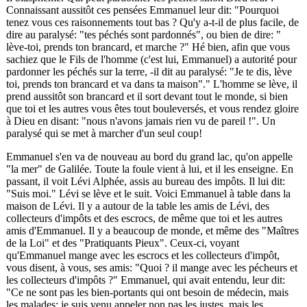
Connaissant aussitôt ces pensées Emmanuel leur dit: "Pourquoi
tenez vous ces raisonnements tout bas ? Qu'y a-t-il de plus facile, de
dire au paralysé: "tes péchés sont pardonnés", ou bien de dire: "
lève-toi, prends ton brancard, et marche ?" Hé bien, afin que vous
sachiez que le Fils de l'homme (c'est lui, Emmanuel) a autorité pour
pardonner les péchés sur la terre, -il dit au paralysé: "Je te dis, lève
toi, prends ton brancard et va dans ta maison"." L'homme se lève, il
prend aussitôt son brancard et il sort devant tout le monde, si bien
que toi et les autres vous êtes tout bouleversés, et vous rendez gloire
à Dieu en disant: "nous n'avons jamais rien vu de pareil !". Un
paralysé qui se met à marcher d'un seul coup!
Emmanuel s'en va de nouveau au bord du grand lac, qu'on appelle
"la mer" de Galilée. Toute la foule vient à lui, et il les enseigne. En
passant, il voit Lévi Alphée, assis au bureau des impôts. Il lui dit:
"Suis moi." Lévi se lève et le suit. Voici Emmanuel à table dans la
maison de Lévi. Il y a autour de la table les amis de Lévi, des
collecteurs d'impôts et des escrocs, de même que toi et les autres
amis d'Emmanuel. Il y a beaucoup de monde, et même des "Maîtres
de la Loi" et des "Pratiquants Pieux". Ceux-ci, voyant
qu'Emmanuel mange avec les escrocs et les collecteurs d'impôt,
vous disent, à vous, ses amis: "Quoi ? il mange avec les pécheurs et
les collecteurs d'impôts ?" Emmanuel, qui avait entendu, leur dit:
"Ce ne sont pas les bien-portants qui ont besoin de médecin, mais
les malades; je suis venu appeler non pas les justes, mais les