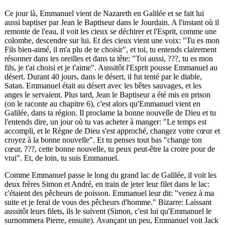
Ce jour là, Emmanuel vient de Nazareth en Galilée et se fait lui
aussi baptiser par Jean le Baptiseur dans le Jourdain. A l'instant où il
remonte de l'eau, il voit les cieux se déchirer et l'Esprit, comme une
colombe, descendre sur lui. Et des cieux vient une voix: "Tu es mon
Fils bien-aimé, il m'a plu de te choisir", et toi, tu entends clairement
résonner dans tes oreilles et dans ta tête: "Toi aussi,
???
, tu es mon
fils, je t'ai choisi et je t'aime". Aussitôt l'Esprit pousse Emmanuel au
désert. Durant 40 jours, dans le désert, il fut tenté par le diable,
Satan. Emmanuel était au désert avec les bêtes sauvages, et les
anges le servaient. Plus tard, Jean le Baptiseur a été mis en prison
(on le raconte au chapitre 6), c'est alors qu'Emmanuel vient en
Galilée, dans ta région. Il proclame la bonne nouvelle de Dieu et tu
l'entends dire, un jour où tu vas acheter à manger: "Le temps est
accompli, et le Règne de Dieu s'est approché, changez votre cœur et
croyez à la bonne nouvelle". Et tu penses tout bas "change ton
cœur,
???
, cette bonne nouvelle, tu peux peut-être la croire pour de
vrai". Et, de loin, tu suis Emmanuel.
Comme Emmanuel passe le long du grand lac de Galilée, il voit les
deux frères Simon et André, en train de jeter leur filet dans le lac:
c'étaient des pêcheurs de poisson. Emmanuel leur dit: "venez à ma
suite et je ferai de vous des pêcheurs d'homme." Bizarre: Laissant
aussitôt leurs filets, ils le suivent (Simon, c'est lui qu'Emmanuel le
surnommera Pierre, ensuite). Avançant un peu, Emmanuel voit Jack