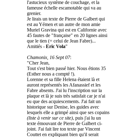
l'astucieux système de couchage, et la
fameuse échelle escamotable qui va au
grenier.
Je lirais un texte de Pierre de Galbert qui
est au Yémen et un autre de mon amie
Muriel Gravina qui est en Californie avec
45 fautes de "française" en 20 lignes ainsi
que le tien (= celui de Jean Fabre)...
Amitiés -
Eric Vola
"
Chamonix, 16 Sept 07
:
"Cher Jean,
Tout s'est bien passé hier. Nous étions 35
(Esther nous a compté !).
Lorenne et sa fille Helena étaient là et
auront représentés les Afanassief et les
Fabre absents. J'ai lu l'inscription sur la
plaque et là je suis très satisfait car je n'ai
eu que des acquiescements. J'ai fait un
historique sur Denise, les guides avec
lesquels elle a grimpé ainsi que ses copains
(liste à venir sur ce site)
, puis j'ai lu un
texte émouvant de Pierre de Galbert ci-
joint. J'ai fait lire ton texte par Vincent
Couttet en expliquant bien qu'il serait