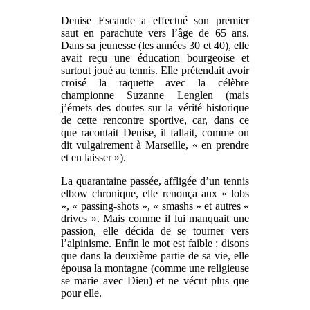
Denise Escande a effectué son premier
saut en parachute vers l’âge de 65 ans.
Dans sa jeunesse (les années 30 et 40), elle
avait reçu une éducation bourgeoise et
surtout joué au tennis. Elle prétendait avoir
croisé la raquette avec la célèbre
championne Suzanne Lenglen (mais
j’émets des doutes sur la vérité historique
de cette rencontre sportive, car, dans ce
que racontait Denise, il fallait, comme on
dit vulgairement à Marseille, « en prendre
et en laisser »).
La quarantaine passée, affligée d’un tennis
elbow chronique, elle renonça aux « lobs
», « passing-shots », « smashs » et autres «
drives ». Mais comme il lui manquait une
passion, elle décida de se tourner vers
l’alpinisme. Enfin le mot est faible : disons
que dans la deuxième partie de sa vie, elle
épousa la montagne (comme une religieuse
se marie avec Dieu) et ne vécut plus que
pour elle.