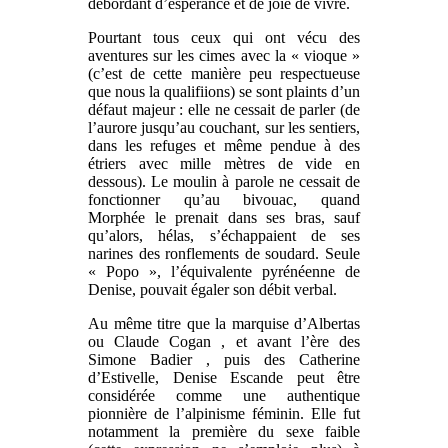
débordant d’espérance et de joie de vivre.
Pourtant tous ceux qui ont vécu des
aventures sur les cimes avec la « vioque »
(c’est de cette manière peu respectueuse
que nous la qualifiions) se sont plaints d’un
défaut majeur : elle ne cessait de parler (de
l’aurore jusqu’au couchant, sur les sentiers,
dans les refuges et même pendue à des
étriers avec mille mètres de vide en
dessous). Le moulin à parole ne cessait de
fonctionner qu’au bivouac, quand
Morphée le prenait dans ses bras, sauf
qu’alors, hélas, s’échappaient de ses
narines des ronflements de soudard. Seule
« Popo », l’équivalente pyrénéenne de
Denise, pouvait égaler son débit verbal.
Au même titre que la marquise d’Albertas
ou Claude Cogan , et avant l’ère des
Simone Badier , puis des Catherine
d’Estivelle, Denise Escande peut être
considérée comme une authentique
pionnière de l’alpinisme féminin. Elle fut
notamment la première du sexe faible