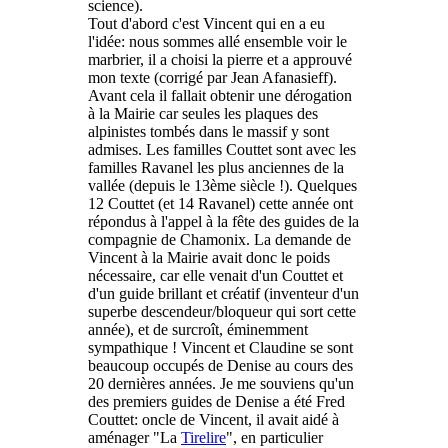
science).
Tout d'abord c'est Vincent qui en a eu
l'idée: nous sommes allé ensemble voir le
marbrier, il a choisi la pierre et a approuvé
mon texte (corrigé par Jean Afanasieff).
Avant cela il fallait obtenir une dérogation
à la Mairie car seules les plaques des
alpinistes tombés dans le massif y sont
admises. Les familles Couttet sont avec les
familles Ravanel les plus anciennes de la
vallée (depuis le 13ème siècle !). Quelques
12 Couttet (et 14 Ravanel) cette année ont
répondus à l'appel à la fête des guides de la
compagnie de Chamonix. La demande de
Vincent à la Mairie avait donc le poids
nécessaire, car elle venait d'un Couttet et
d'un guide brillant et créatif (inventeur d'un
superbe descendeur/bloqueur qui sort cette
année), et de surcroît, éminemment
sympathique ! Vincent et Claudine se sont
beaucoup occupés de Denise au cours des
20 dernières années. Je me souviens qu'un
des premiers guides de Denise a été Fred
Couttet: oncle de Vincent, il avait aidé à
aménager "La
Tirelire
", en particulier