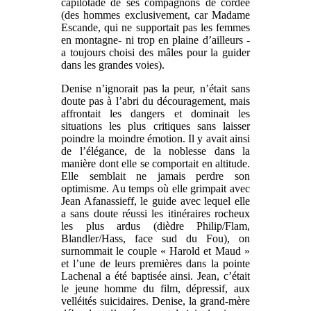
capilotade de ses compagnons de cordée
(des hommes exclusivement, car Madame
Escande, qui ne supportait pas les femmes
en montagne- ni trop en plaine d’ailleurs -
a toujours choisi des mâles pour la guider
dans les grandes voies).
Denise n’ignorait pas la peur, n’était sans
doute pas à l’abri du découragement, mais
affrontait les dangers et dominait les
situations les plus critiques sans laisser
poindre la moindre émotion. Il y avait ainsi
de l’élégance, de la noblesse dans la
manière dont elle se comportait en altitude.
Elle semblait ne jamais perdre son
optimisme. Au temps où elle grimpait avec
Jean Afanassieff, le guide avec lequel elle
a sans doute réussi les itinéraires rocheux
les plus ardus (dièdre Philip/Flam,
Blandler/Hass, face sud du Fou), on
surnommait le couple « Harold et Maud »
et l’une de leurs premières dans la pointe
Lachenal a été baptisée ainsi. Jean, c’était
le jeune homme du film, dépressif, aux
velléités suicidaires. Denise, la grand-mère