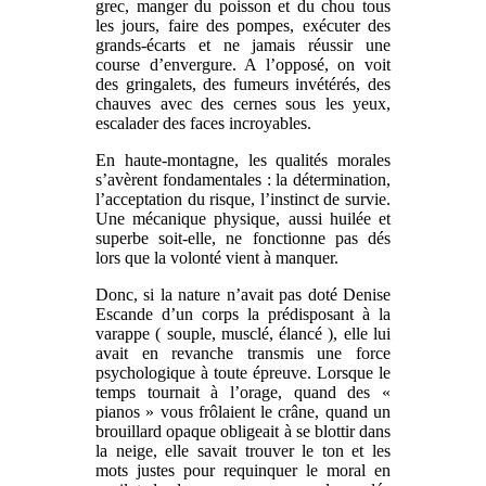
grec, manger du poisson et du chou tous
les jours, faire des pompes, exécuter des
grands-écarts et ne jamais réussir une
course d’envergure. A l’opposé, on voit
des gringalets, des fumeurs invétérés, des
chauves avec des cernes sous les yeux,
escalader des faces incroyables.
En haute-montagne, les qualités morales
s’avèrent fondamentales : la détermination,
l’acceptation du risque, l’instinct de survie.
Une mécanique physique, aussi huilée et
superbe soit-elle, ne fonctionne pas dés
lors que la volonté vient à manquer.
Donc, si la nature n’avait pas doté Denise
Escande d’un corps la prédisposant à la
varappe ( souple, musclé, élancé ), elle lui
avait en revanche transmis une force
psychologique à toute épreuve. Lorsque le
temps tournait à l’orage, quand des «
pianos » vous frôlaient le crâne, quand un
brouillard opaque obligeait à se blottir dans
la neige, elle savait trouver le ton et les
mots justes pour requinquer le moral en