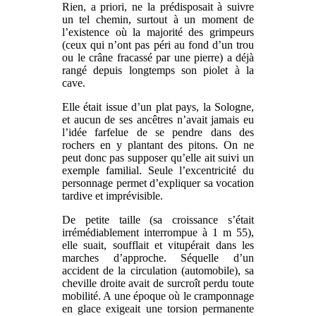
Rien, a priori, ne la prédisposait à suivre
un tel chemin, surtout à un moment de
l’existence où la majorité des grimpeurs
(ceux qui n’ont pas péri au fond d’un trou
ou le crâne fracassé par une pierre) a déjà
rangé depuis longtemps son piolet à la
cave.
Elle était issue d’un plat pays, la Sologne,
et aucun de ses ancêtres n’avait jamais eu
l’idée farfelue de se pendre dans des
rochers en y plantant des pitons. On ne
peut donc pas supposer qu’elle ait suivi un
exemple familial. Seule l’excentricité du
personnage permet d’expliquer sa vocation
tardive et imprévisible.
De petite taille (sa croissance s’était
irrémédiablement interrompue à 1 m 55),
elle suait, soufflait et vitupérait dans les
marches d’approche. Séquelle d’un
accident de la circulation (automobile), sa
cheville droite avait de surcroît perdu toute
mobilité. A une époque où le cramponnage
en glace exigeait une torsion permanente