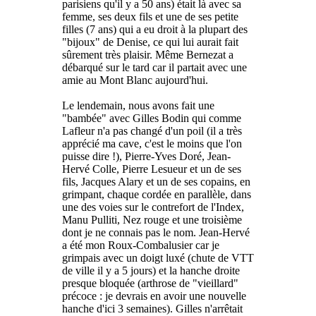
parisiens qu'il y a 50 ans) était là avec sa
femme, ses deux fils et une de ses petite
filles (7 ans) qui a eu droit à la plupart des
"bijoux" de Denise, ce qui lui aurait fait
sûrement très plaisir. Même Bernezat a
débarqué sur le tard car il partait avec une
amie au Mont Blanc aujourd'hui.
Le lendemain, nous avons fait une
"bambée" avec Gilles Bodin qui comme
Lafleur n'a pas changé d'un poil (il a très
apprécié ma cave, c'est le moins que l'on
puisse dire !), Pierre-Yves Doré, Jean-
Hervé Colle, Pierre Lesueur et un de ses
fils, Jacques Alary et un de ses copains, en
grimpant, chaque cordée en parallèle, dans
une des voies sur le contrefort de l'Index,
Manu Pulliti, Nez rouge et une troisième
dont je ne connais pas le nom. Jean-Hervé
a été mon Roux-Combalusier car je
grimpais avec un doigt luxé (chute de VTT
de ville il y a 5 jours) et la hanche droite
presque bloquée (arthrose de "vieillard"
précoce : je devrais en avoir une nouvelle
hanche d'ici 3 semaines). Gilles n'arrêtait