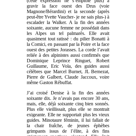
(cette expression ne s’emploie plus) à
gravir la face ouest des Drus (voie
Magnone/Bérardini) et la seconde (après
peut-être Yvette Vaucher- je ne sais plus-) à
escalader la Walker. A la fin des années
soixante, aucune femme ne possédait dans
les Alpes un tel palmarès. Elle avait
quasiment tout ratissé : du pilier Bonatti à
la Comici, en passant par la Poire et la face
ouest des petites Jorasses. La corde l’avait
reliée à des alpinistes aussi confirmés que
Dominique Leprince Ringuet, Robert
Guillaume, Eric Vola, des guides aussi
célèbres que Marcel Burnet, JL Bernezat,
Pierre de Galbert, Claude Jaccoux, voire
même Gaston Rébuffat.
J’ai croisé Denise à la fin des années
soixante dix. Je n’avais pas encore 30 ans,
mais, elle, déjà soixante cinq bien sonnés.
Plus elle vieillissait, plus elle se montrait
exigeante. Elle ne supportait plus les vieux
guides. Minotaure féminin, il lui fallait de
la chair fraîche, de jeunes éphèbes
grimpants issus de l’élite, à des fins