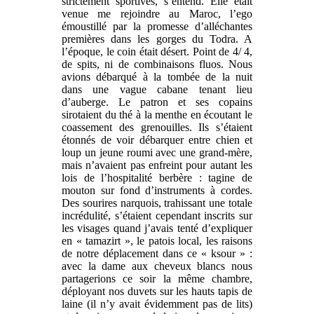
strictement sportives, s’entend. Elle était
venue me rejoindre au Maroc, l’ego
émoustillé par la promesse d’alléchantes
premières dans les gorges du Todra. A
l’époque, le coin était désert. Point de 4/ 4,
de spits, ni de combinaisons fluos. Nous
avions débarqué à la tombée de la nuit
dans une vague cabane tenant lieu
d’auberge. Le patron et ses copains
sirotaient du thé à la menthe en écoutant le
coassement des grenouilles. Ils s’étaient
étonnés de voir débarquer entre chien et
loup un jeune roumi avec une grand-mère,
mais n’avaient pas enfreint pour autant les
lois de l’hospitalité berbère : tagine de
mouton sur fond d’instruments à cordes.
Des sourires narquois, trahissant une totale
incrédulité, s’étaient cependant inscrits sur
les visages quand j’avais tenté d’expliquer
en « tamazirt », le patois local, les raisons
de notre déplacement dans ce « ksour » :
avec la dame aux cheveux blancs nous
partagerions ce soir la même chambre,
déployant nos duvets sur les hauts tapis de
laine (il n’y avait évidemment pas de lits)