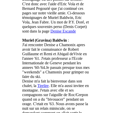
C'est donc avec l'aide d'Eric Vola et de
Bernard Pegourié que j'ai continué ces
pages sur notre vieille amie. Ci-dessous
témoignages de Muriel Baldwin, Eric
Vola, Jean Fabre. Un mot de P.Y. Doré, et
quelques souvenirs perso (Denis Corpet)
sont dans la page
Denise Escande
Muriel (Gravina) Baldwin
:
J'ai rencontre Denise a Chamonix apres
avoir fait le connaissance de Robert
Guillaume et Remi et Abigail deVivie en
l'annee '61. J'etais professeur a l'Ecole
Internationale de Geneve pendant les
annees '60-'64.Je passais presque tous mes
"weekends" a Chamonix pour grimper ou
faire du ski.
Denise m'a fait la bienvenue dans son
chalet, la
Tirelire
. Elle m'a aussi invitee en
montagne. J'etais avec elle et ses
compagnons sur l'aiguille de Roc/Grepon
quand on a du "bivouacer" pendant un
orage. C'etait en '63. Nous avons passe la
nuit sur un relais miniscule, on se
demandant comment on allait sortir le