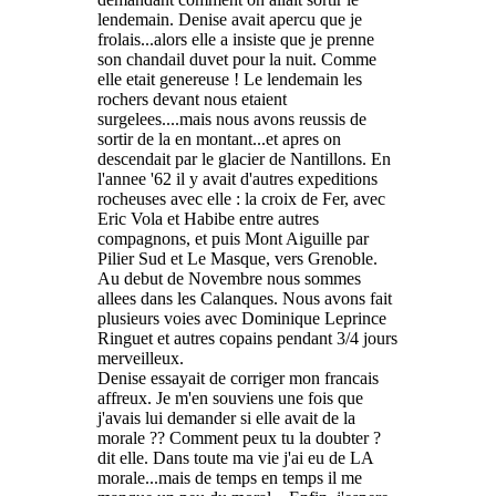
lendemain. Denise avait apercu que je
frolais...alors elle a insiste que je prenne
son chandail duvet pour la nuit. Comme
elle etait genereuse ! Le lendemain les
rochers devant nous etaient
surgelees....mais nous avons reussis de
sortir de la en montant...et apres on
descendait par le glacier de Nantillons. En
l'annee '62 il y avait d'autres expeditions
rocheuses avec elle : la croix de Fer, avec
Eric Vola et Habibe entre autres
compagnons, et puis Mont Aiguille par
Pilier Sud et Le Masque, vers Grenoble.
Au debut de Novembre nous sommes
allees dans les Calanques. Nous avons fait
plusieurs voies avec Dominique Leprince
Ringuet et autres copains pendant 3/4 jours
merveilleux.
Denise essayait de corriger mon francais
affreux. Je m'en souviens une fois que
j'avais lui demander si elle avait de la
morale ?? Comment peux tu la doubter ?
dit elle. Dans toute ma vie j'ai eu de LA
morale...mais de temps en temps il me