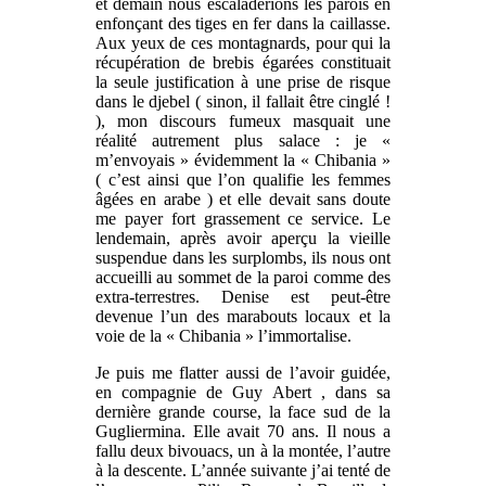
et demain nous escaladerions les parois en
enfonçant des tiges en fer dans la caillasse.
Aux yeux de ces montagnards, pour qui la
récupération de brebis égarées constituait
la seule justification à une prise de risque
dans le djebel ( sinon, il fallait être cinglé !
), mon discours fumeux masquait une
réalité autrement plus salace : je «
m’envoyais » évidemment la « Chibania »
( c’est ainsi que l’on qualifie les femmes
âgées en arabe ) et elle devait sans doute
me payer fort grassement ce service. Le
lendemain, après avoir aperçu la vieille
suspendue dans les surplombs, ils nous ont
accueilli au sommet de la paroi comme des
extra-terrestres. Denise est peut-être
devenue l’un des marabouts locaux et la
voie de la « Chibania » l’immortalise.
Je puis me flatter aussi de l’avoir guidée,
en compagnie de Guy Abert , dans sa
dernière grande course, la face sud de la
Gugliermina. Elle avait 70 ans. Il nous a
fallu deux bivouacs, un à la montée, l’autre
à la descente. L’année suivante j’ai tenté de