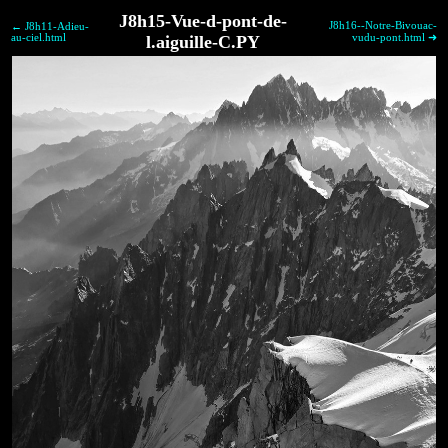
J8h15-Vue-d-pont-de-
J8h16--Notre-Bivouac-
← J8h11-Adieu-
au-ciel.html
l.aiguille-C.PY
vudu-pont.html ➜