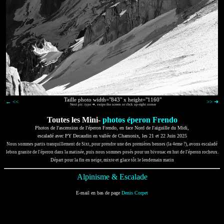
Taille photo width="843" x height="1160"
← <<
>> ➜
Next pic: type ➜, swipe the screen or click up-right corner
Toutes les Mini-
photos éperon Frendo
Photos de l'ascension de l'éperon Frendo, en face Nord de l'aiguille du Midi,
escaladé avec PY Decaudin en vallée de Chamonix, les 21 et 22 Juin 2025
Nous sommes partis tranquillement de Sixt, pour prendre une des premières bennes (la 4eme ?), avons escaladé
lebon granite de l'éperon dans la matinée, puis nous sommes posés pour un bivouac en hut de l'éperon rocheux.
Départ pour la fin en neige, mixte et glace tôt le lendemain matin
Alpinisme & Escalade
E-mail en bas de page
Denis Corpet