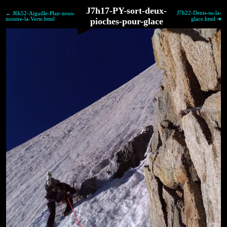
J7h17-PY-sort-deux-
J7h22-Denis-su-la-
← J6h52-Aiguille-Plan-nous-
montre-la-Verte.html
pioches-pour-glace
glace.html ➜