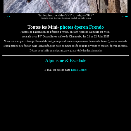
Taille photo width="971" x height="999"
← <<
>> ➜
Next pic: type ➜, swipe the screen or click up-right corner
Toutes les Mini-
photos éperon Frendo
Photos de l'ascension de l'éperon Frendo, en face Nord de l'aiguille du Midi,
escaladé avec PY Decaudin en vallée de Chamonix, les 21 et 22 Juin 2025
Nous sommes partis tranquillement de Sixt, pour prendre une des premières bennes (la 4eme ?), avons escaladé
lebon granite de l'éperon dans la matinée, puis nous sommes posés pour un bivouac en hut de l'éperon rocheux.
Départ pour la fin en neige, mixte et glace tôt le lendemain matin
Alpinisme & Escalade
E-mail en bas de page
Denis Corpet