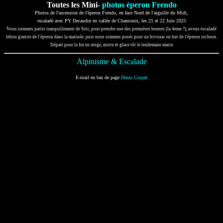
Toutes les Mini-
photos éperon Frendo
Photos de l'ascension de l'éperon Frendo, en face Nord de l'aiguille du Midi,
escaladé avec PY Decaudin en vallée de Chamonix, les 21 et 22 Juin 2025
Nous sommes partis tranquillement de Sixt, pour prendre une des premières bennes (la 4eme ?), avons escaladé
lebon granite de l'éperon dans la matinée, puis nous sommes posés pour un bivouac en hut de l'éperon rocheux.
Départ pour la fin en neige, mixte et glace tôt le lendemain matin
Alpinisme & Escalade
E-mail en bas de page
Denis Corpet