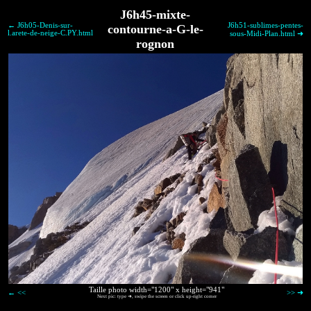
J6h45-mixte-
← J6h05-Denis-sur-
J6h51-sublimes-pentes-
contourne-a-G-le-
l.arete-de-neige-C.PY.html
sous-Midi-Plan.html ➜
rognon
Taille photo width="1200" x height="941"
← <<
>> ➜
Next pic: type ➜, swipe the screen or click up-right corner