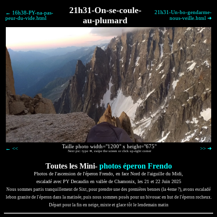
21h31-On-se-coule-
21h31-Un-bo-gendarme-
← 16h38-PY-na-pas-
peur-du-vide.html
au-plumard
nous-veille.html ➜
Taille photo width="1200" x height="675"
← <<
>> ➜
Next pic: type ➜, swipe the screen or click up-right corner
Toutes les Mini-
photos éperon Frendo
Photos de l'ascension de l'éperon Frendo, en face Nord de l'aiguille du Midi,
escaladé avec PY Decaudin en vallée de Chamonix, les 21 et 22 Juin 2025
Nous sommes partis tranquillement de Sixt, pour prendre une des premières bennes (la 4eme ?), avons escaladé
lebon granite de l'éperon dans la matinée, puis nous sommes posés pour un bivouac en hut de l'éperon rocheux.
Départ pour la fin en neige, mixte et glace tôt le lendemain matin