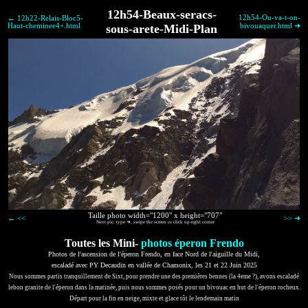
12h54-Beaux-seracs-
12h54-Ou-va-t-on-
← 12h22-Relais-Bloc5-
Haut-cheminee4+.html
sous-arete-Midi-Plan
bivouaquer.html ➜
Taille photo width="1200" x height="707"
← <<
>> ➜
Next pic: type ➜, swipe the screen or click up-right corner
Toutes les Mini-
photos éperon Frendo
Photos de l'ascension de l'éperon Frendo, en face Nord de l'aiguille du Midi,
escaladé avec PY Decaudin en vallée de Chamonix, les 21 et 22 Juin 2025
Nous sommes partis tranquillement de Sixt, pour prendre une des premières bennes (la 4eme ?), avons escaladé
lebon granite de l'éperon dans la matinée, puis nous sommes posés pour un bivouac en hut de l'éperon rocheux.
Départ pour la fin en neige, mixte et glace tôt le lendemain matin