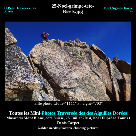
25-Noel-grimpe-tete-
<< Prev. Traversée des
Next Aiguille Dorée
Biselx.jpg
Dorées
>>
taille photo width="1111" x height="703"
Toutes les Mini-
Photos Traversée des des Aiguilles Dorées
Massif du Mont Blanc, coté Suisse, 25 Juillet 2014, Noël Dupré la Tour et
Denis Corpet
Golden needles traverse climbing pictures