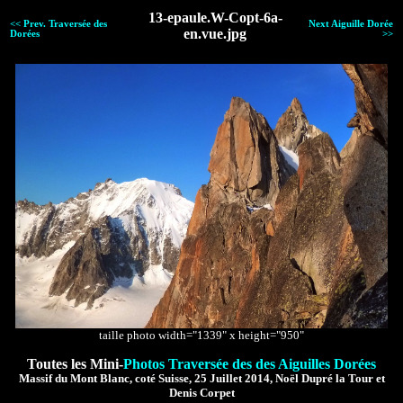
13-epaule.W-Copt-6a-
<< Prev. Traversée des
Next Aiguille Dorée
en.vue.jpg
Dorées
>>
taille photo width="1339" x height="950"
Toutes les Mini-
Photos Traversée des des Aiguilles Dorées
Massif du Mont Blanc, coté Suisse, 25 Juillet 2014, Noël Dupré la Tour et
Denis Corpet