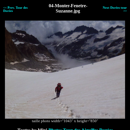
04-Monter-Fenetre-
<< Prev. Tour des
Next Dorées tour
Suzanne.jpg
Dorées
>>
taille photo width="1043" x height="850"