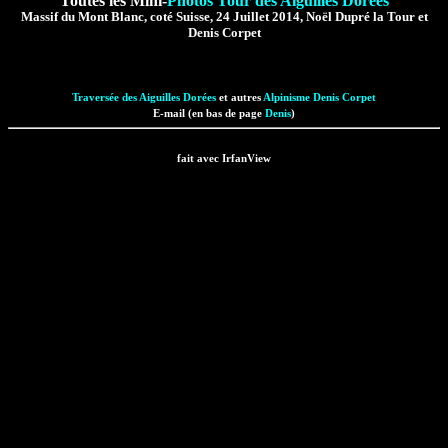
Toutes les Mini-
Photos Tour des Aiguilles Dorées
Massif du Mont Blanc, coté Suisse, 24 Juillet 2014, Noël Dupré la Tour et
Denis Corpet
Traversée des Aiguilles Dorées
et autres
Alpinisme
Denis Corpet
E-mail (en bas de page
Denis
)
fait avec IrfanView