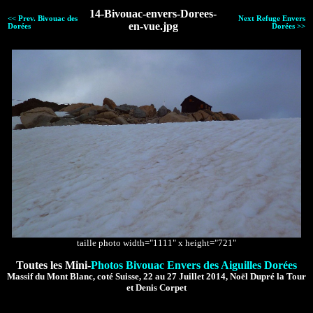
14-Bivouac-envers-Dorees-
<< Prev. Bivouac des
Next Refuge Envers
en-vue.jpg
Dorées
Dorées >>
taille photo width="1111" x height="721"
Toutes les Mini-
Photos Bivouac Envers des Aiguilles Dorées
Massif du Mont Blanc, coté Suisse, 22 au 27 Juillet 2014, Noël Dupré la Tour
et Denis Corpet