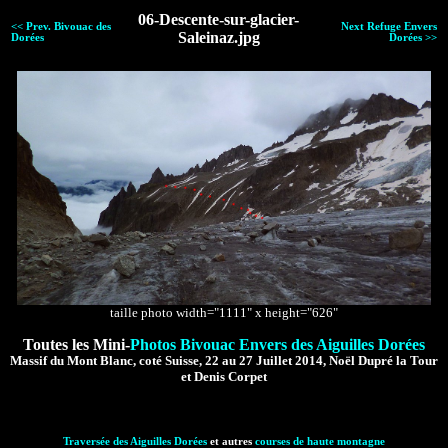
06-Descente-sur-glacier-
<< Prev. Bivouac des
Next Refuge Envers
Saleinaz.jpg
Dorées
Dorées >>
taille photo width="1111" x height="626"
Toutes les Mini-
Photos Bivouac Envers des Aiguilles Dorées
Massif du Mont Blanc, coté Suisse, 22 au 27 Juillet 2014, Noël Dupré la Tour
et Denis Corpet
Traversée des Aiguilles Dorées
et autres
courses de haute montagne