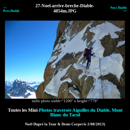
27-Noel-arrive-breche-Diable-
<<
Next Diable
4054m.JPG
Prev.Diable
>>
taille photo width="1200" x height="779"
Toutes les Mini-
Photos traversée Aiguilles du Diable, Mont
Blanc du Tacul
Noël Dupré la Tour & Denis Corpet le 2/08/2013)