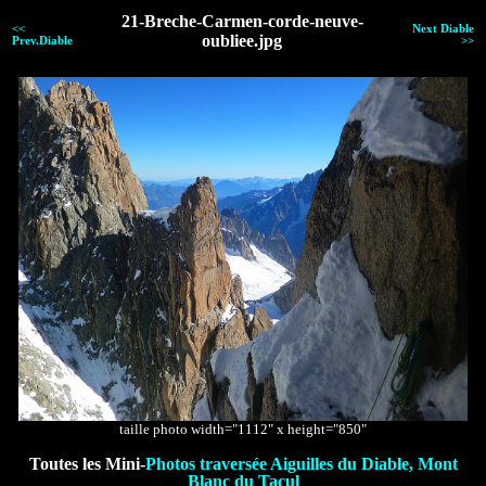
21-Breche-Carmen-corde-neuve-
<<
Next Diable
oubliee.jpg
Prev.Diable
>>
taille photo width="1112" x height="850"
Toutes les Mini-
Photos traversée Aiguilles du Diable, Mont
Blanc du Tacul