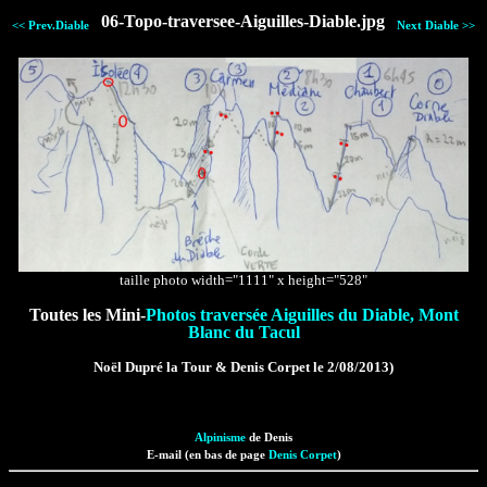
06-Topo-traversee-Aiguilles-Diable.jpg
<< Prev.Diable
Next Diable >>
taille photo width="1111" x height="528"
Toutes les Mini-
Photos traversée Aiguilles du Diable, Mont
Blanc du Tacul
Noël Dupré la Tour & Denis Corpet le 2/08/2013)
Alpinisme
de Denis
E-mail (en bas de page
Denis Corpet
)