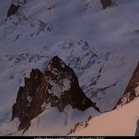
taille photo width="1200" x height="834"