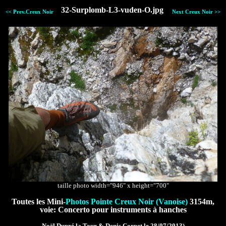
32-Surplomb-L3-vuden-O.jpg
<< Prev.Creux Noir
Next Creux Noir >>
taille photo width="946" x height="700"
Toutes les Mini-
Photos Pointe Creux Noir (Vanoise)
3154m,
voie: Concerto pour instruments à hanches
Noël Dupré la Tour & Denis Corpet le 28/07/2013)