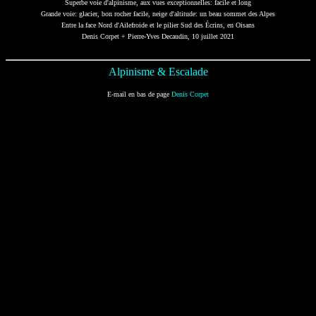
Superbe voie d'alpinisme, aux vues exceptionnelles: facile et long
Grande voie: glacier, bon rocher facile, neige d'altitude: un beau sommet des Alpes
Entre la face Nord d'Ailefroide et le pilier Sud des Écrins, en Oisans
Denis Corpet + Pierre-Yves Decaudin, 10 juillet 2021
Alpinisme & Escalade
E-mail en bas de page
Denis Corpet