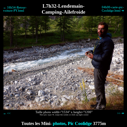
L7h32-Lendemain-
04h00-carte-pic-
← 16h54-Retour-
voiture-PY.html
Camping-Ailefroide
Coolidge.html ➜
Taille photo width="1534" x height="1200"
← <<
>> ➜
Next pic: type ➜, swipe the screen or click up-right corner
Toutes les Mini-
photos, Pic Coolidge
3775m