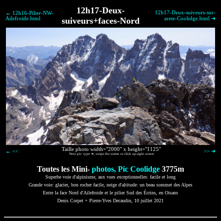
12h17-Deux-
12h17-Deux-suiveurs-sur-
← 12h16-Pilier-NW-
Ailefroide.html
suiveurs+faces-Nord
arete-Coolidge.html ➜
Taille photo width="2000" x height="1125"
← <<
>> ➜
Next pic: type ➜, swipe the screen or click up-right corner
Toutes les Mini-
photos, Pic Coolidge
3775m
Superbe voie d'alpinisme, aux vues exceptionnelles: facile et long
Grande voie: glacier, bon rocher facile, neige d'altitude: un beau sommet des Alpes
Entre la face Nord d'Ailefroide et le pilier Sud des Écrins, en Oisans
Denis Corpet + Pierre-Yves Decaudin, 10 juillet 2021