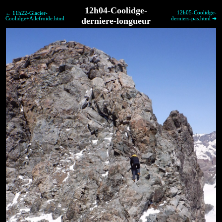
12h04-Coolidge-
12h05-Coolidge-
← 11h22-Glacier-
Coolidge+Ailefroide.html
derniere-longueur
derniers-pas.html ➜