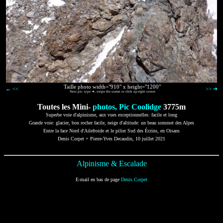
Taille photo width="910" x height="1200"
← <<
>> ➜
Next pic: type ➜, swipe the screen or click up-right corner
Toutes les Mini-
photos, Pic Coolidge
3775m
Superbe voie d'alpinisme, aux vues exceptionnelles: facile et long
Grande voie: glacier, bon rocher facile, neige d'altitude: un beau sommet des Alpes
Entre la face Nord d'Ailefroide et le pilier Sud des Écrins, en Oisans
Denis Corpet + Pierre-Yves Decaudin, 10 juillet 2021
Alpinisme & Escalade
E-mail en bas de page
Denis Corpet