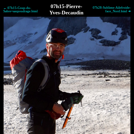
07h15-Pierre-
07h28-Sublime-Ailefroide-
← 07h15-Coup-du-
Sabre+saupoudrage.html
Yves-Decaudin
face_Nord.html ➜