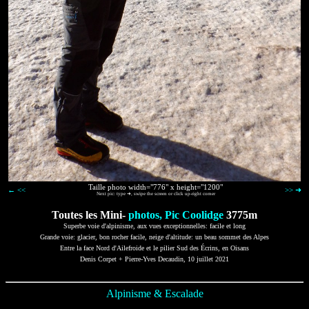
Taille photo width="776" x height="1200"
← <<
>> ➜
Next pic: type ➜, swipe the screen or click up-right corner
Toutes les Mini-
photos, Pic Coolidge
3775m
Superbe voie d'alpinisme, aux vues exceptionnelles: facile et long
Grande voie: glacier, bon rocher facile, neige d'altitude: un beau sommet des Alpes
Entre la face Nord d'Ailefroide et le pilier Sud des Écrins, en Oisans
Denis Corpet + Pierre-Yves Decaudin, 10 juillet 2021
Alpinisme & Escalade