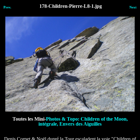
178-Children-Pierre-L8-1.jpg
Prev.
Next
Toutes les Mini-
Photos & Topo: Children of the Moon,
intégrale, Envers des Aiguilles
Denis Corpet & Noël dupré la Tour escaladent la voie "Children of