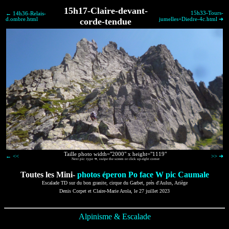
15h17-Claire-devant-
15h33-Tours-
← 14h36-Relais-
d.ombre.html
corde-tendue
jumelles+Diedre-4c.html ➜
Taille photo width="2000" x height="1119"
← <<
>> ➜
Next pic: type ➜, swipe the screen or click up-right corner
Toutes les Mini-
photos éperon Po face W pic Caumale
Escalade TD sur du bon granite, cirque du Garbet, près d'Aulus, Ariège
Denis Corpet et Claire-Marie Arola, le 27 juillet 2023
Alpinisme & Escalade