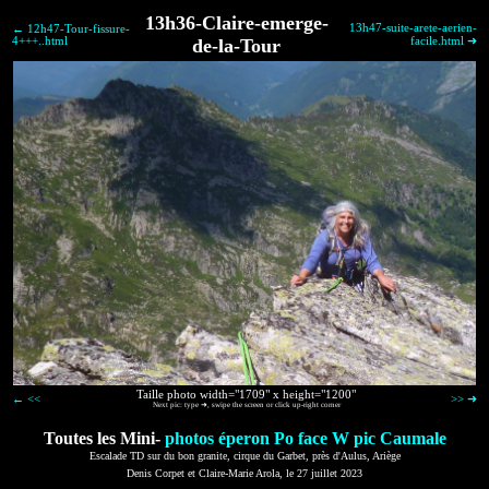
13h36-Claire-emerge-
13h47-suite-arete-aerien-
← 12h47-Tour-fissure-
4+++..html
de-la-Tour
facile.html ➜
Taille photo width="1709" x height="1200"
← <<
>> ➜
Next pic: type ➜, swipe the screen or click up-right corner
Toutes les Mini-
photos éperon Po face W pic Caumale
Escalade TD sur du bon granite, cirque du Garbet, près d'Aulus, Ariège
Denis Corpet et Claire-Marie Arola, le 27 juillet 2023