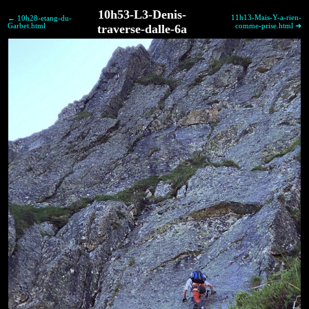
10h53-L3-Denis-
11h13-Mais-Y-a-rien-
← 10h28-etang-du-
Garbet.html
traverse-dalle-6a
comme-prise.html ➜