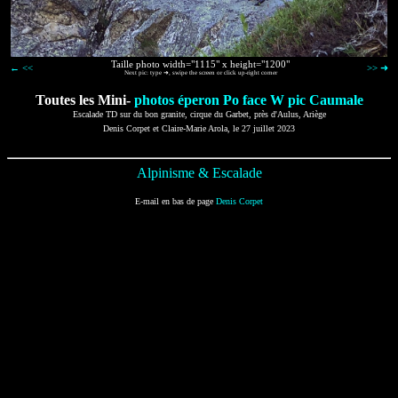
Taille photo width="1115" x height="1200"
← <<
>> ➜
Next pic: type ➜, swipe the screen or click up-right corner
Toutes les Mini-
photos éperon Po face W pic Caumale
Escalade TD sur du bon granite, cirque du Garbet, près d'Aulus, Ariège
Denis Corpet et Claire-Marie Arola, le 27 juillet 2023
Alpinisme & Escalade
E-mail en bas de page
Denis Corpet