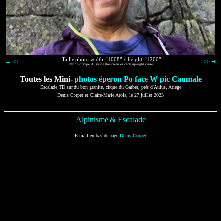
Taille photo width="1008" x height="1200"
← <<
>> ➜
Next pic: type ➜, swipe the screen or click up-right corner
Toutes les Mini-
photos éperon Po face W pic Caumale
Escalade TD sur du bon granite, cirque du Garbet, près d'Aulus, Ariège
Denis Corpet et Claire-Marie Arola, le 27 juillet 2023
Alpinisme & Escalade
E-mail en bas de page
Denis Corpet