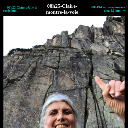
08h25-Claire-
08h49-Denis-srepose-au-
← 08h23-Claire-déplie-la-
corde.html
montre-la-voie
clou-L1.html ➜