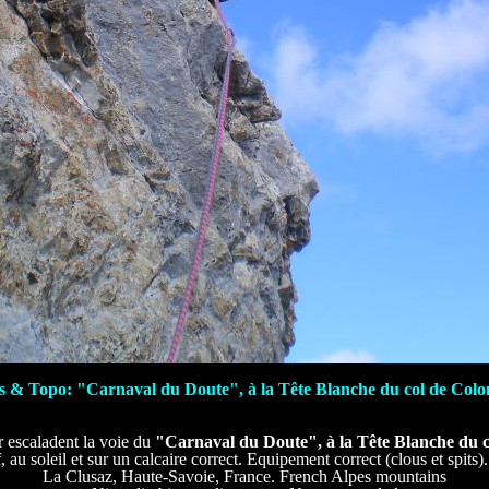
s & Topo: "Carnaval du Doute", à la Tête Blanche du col de Colom
 escaladent la voie du
"Carnaval du Doute", à la Tête Blanche du c
, au soleil et sur un calcaire correct. Equipement correct (clous et spits
La Clusaz, Haute-Savoie, France. French Alpes mountains