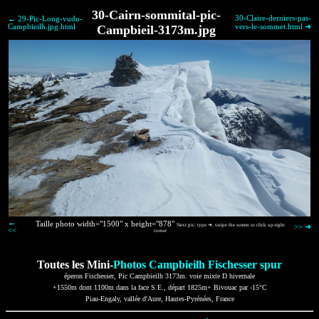
30-Cairn-sommital-pic-
30-Claire-derniers-pas-
← 29-Pic-Long-vudu-
Campbieilh.jpg.html
Campbieil-3173m.jpg
vers-le-sommet.html ➜
←
Taille photo width="1500" x height="878"
Next pic: type ➜, swipe the screen or click up-right
>> ➜
<<
corner
Toutes les Mini-
Photos Campbieilh Fischesser spur
éperon Fischesser, Pic Campbieilh 3173m. voie mixte D hivernale
+1550m dont 1100m dans la face S.E., départ 1825m+ Bivouac par -15°C
Piau-Engaly, vallée d'Aure, Hautes-Pyrénées, France