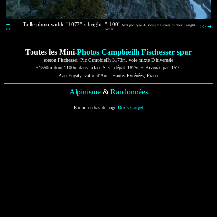
←
Taille photo width="1077" x height="1100"
Next pic: type ➜, swipe the screen or click up-right
>> ➜
<<
corner
Toutes les Mini-
Photos Campbieilh Fischesser spur
éperon Fischesser, Pic Campbieilh 3173m. voie mixte D hivernale
+1550m dont 1100m dans la face S.E., départ 1825m+ Bivouac par -15°C
Piau-Engaly, vallée d'Aure, Hautes-Pyrénées, France
Alpinisme
&
Randonnées
E-mail en bas de page
Denis Corpet