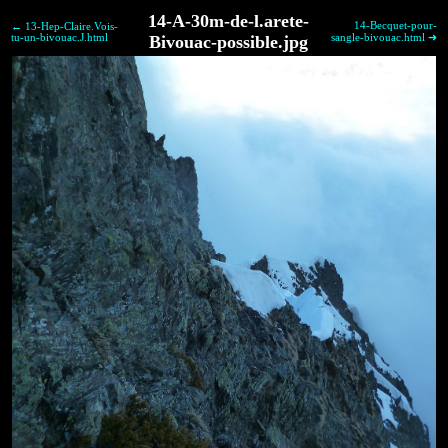
14-A-30m-de-l.arete-
14-Becquet-pour-
← 13-Hep-Claire.Vois-
tu-un-bivouac.J.html
Bivouac-possible.jpg
sangle-bivouac.html ➜