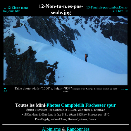
12-Non-tu-n.es-pas-
13-Faudrait-pas-tomber.Denis-
← 12-Claire-mene-
toujours.html
seule.jpg
suit.html ➜
←
Taille photo width="1500" x height="837"
Next pic: type ➜, swipe the screen or click up-right
>> ➜
<<
corner
Toutes les Mini-
Photos Campbieilh Fischesser spur
éperon Fischesser, Pic Campbieilh 3173m. voie mixte D hivernale
+1550m dont 1100m dans la face S.E., départ 1825m+ Bivouac par -15°C
Piau-Engaly, vallée d'Aure, Hautes-Pyrénées, France
Alpinisme
&
Randonnées