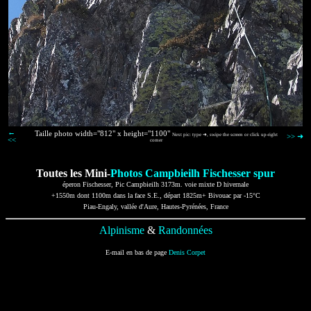
←
Taille photo width="812" x height="1100"
Next pic: type ➜, swipe the screen or click up-right
>> ➜
<<
corner
Toutes les Mini-
Photos Campbieilh Fischesser spur
éperon Fischesser, Pic Campbieilh 3173m. voie mixte D hivernale
+1550m dont 1100m dans la face S.E., départ 1825m+ Bivouac par -15°C
Piau-Engaly, vallée d'Aure, Hautes-Pyrénées, France
Alpinisme
&
Randonnées
E-mail en bas de page
Denis Corpet