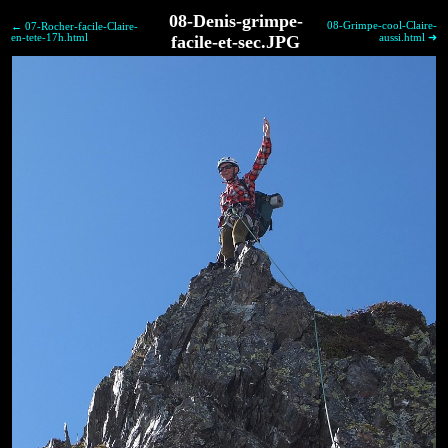
08-Denis-grimpe-
08-Grimpe-cool-Claire-
← 07-Rocher-facile-Claire-
en-tete-17h.html
facile-et-sec.JPG
aussi.html ➜