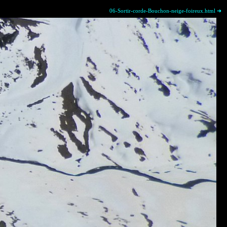
06-Sortir-corde-Bouchon-neige-foireux.html ➜