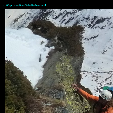
← 06-pic-de-Piau-Gela-Gerbats.html