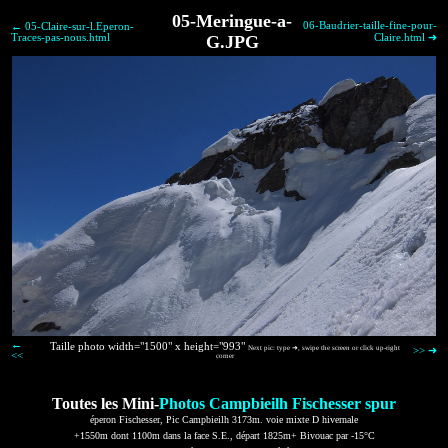
05-Meringue-a-
06-Baudrier-taille-fine-pour-
← 05-Claire-sur-l.Eperon-
Traces-pas-nous.html
G.JPG
Claire.html ➜
←
Taille photo width="1500" x height="993"
Next pic: type ➜, swipe the screen or click up-right
>> ➜
<<
corner
Toutes les Mini-
Photos Campbieilh Fischesser spur
éperon Fischesser, Pic Campbieilh 3173m. voie mixte D hivernale
+1550m dont 1100m dans la face S.E., départ 1825m+ Bivouac par -15°C