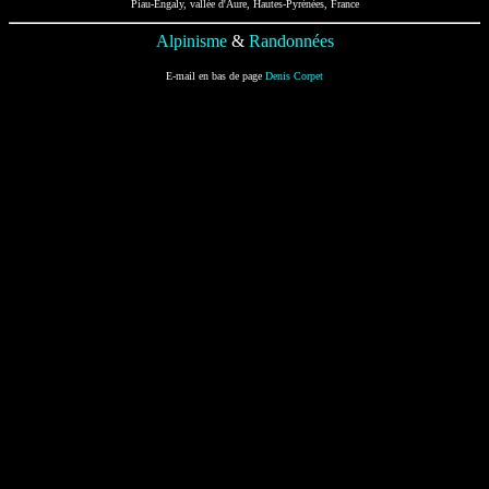
Piau-Engaly, vallée d'Aure, Hautes-Pyrénées, France
Alpinisme
&
Randonnées
E-mail en bas de page
Denis Corpet